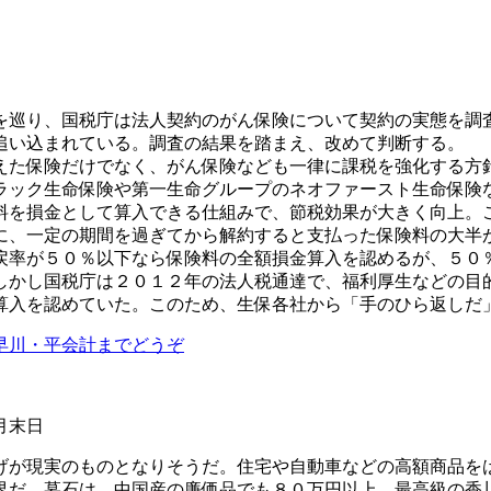
巡り、国税庁は法人契約のがん保険について契約の実態を調
追い込まれている。調査の結果を踏まえ、改めて判断する。
た保険だけでなく、がん保険なども一律に課税を強化する方
ラック生命保険や第一生命グループのネオファースト生命保険
料を損金として算入できる仕組みで、節税効果が大きく向上。
に、一定の期間を過ぎてから解約すると支払った保険料の大半
率が５０％以下なら保険料の全額損金算入を認めるが、５０
しかし国税庁は２０１２年の法人税通達で、福利厚生などの目
算入を認めていた。このため、生保各社から「手のひら返しだ
早川・平会計までどうぞ
月末日
が現実のものとなりそうだ。住宅や自動車などの高額商品を
界だ。墓石は、中国産の廉価品でも８０万円以上、最高級の香