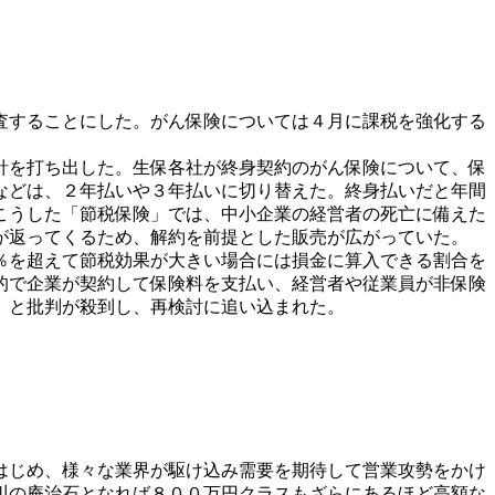
査することにした。がん保険については４月に課税を強化する
針を打ち出した。生保各社が終身契約のがん保険について、保
などは、２年払いや３年払いに切り替えた。終身払いだと年間
こうした「節税保険」では、中小企業の経営者の死亡に備えた
が返ってくるため、解約を前提とした販売が広がっていた。
％を超えて節税効果が大きい場合には損金に算入できる割合を
的で企業が契約して保険料を支払い、経営者や従業員が非保険
」と批判が殺到し、再検討に追い込まれた。
はじめ、様々な業界が駆け込み需要を期待して営業攻勢をかけ
川の庵治石となれば８００万円クラスもざらにあるほど高額な