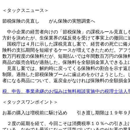
＜タックスニュース＞
節税保険の見直し がん保険の実態調査へ
中小企業の経営者向けの「節税保険」の課税ルール見直しを
方針を決めたが、生保業界の猛反発を受けて事実上の撤回に
国税庁は４月に示した課税見直し案で、経営者の死亡に備え
険料の支払期間を短縮するケースが増えてきたためだ。アフ
数万円程度の保険料だが、短期払いでは年間数百万円の保険
商品の販売合戦が過熱した。保険料を全額損金算入できる上
見直し案では、解約時に戻ってくる保険料の割合を示す返戻
制限。過熱した節税保険ブームに歯止めをかけようとした。
者になる商品について、返戻金がなければ保険料の全額損金
税、申告、事業承継のお悩みは無料相談実施中の税理士法人
＜タックスワンポイント＞
お墓の購入は増税前に駆け込め 引き渡し期限は１９年９
２度の延期を経て、今回こそは消費税率１０％への引き上げ
ている。なかでも最近になって活気づいているのがお墓の業