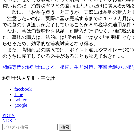
買いものだ。消費税率２％の違いは大きいだけに購入者が相
一般に、「お墓を買う」と言うが、実際には墓地の購入とセ
注意したいのは、実際に墓が完成するまでに１～２カ月はか
でに墓の引き渡しが完了していることが８％税率の適用条件
なお、墓は消費増税を見越した購入だけでなく、相続税の節
た、墓地の購入は、法的には｢所有権｣ではなく｢使用権｣と
らせるため、効果的な節税対策となり得る。
また、高額商品の購入では、ポイント還元やマイレージ加算
のうちに完了している必要があることも覚えておきたい。
相続専門の税理士による、相続、生前対策、事業承継のご相
税理士法人早川・平会計
facebook
Line
twitter
google
PREV
NEXT