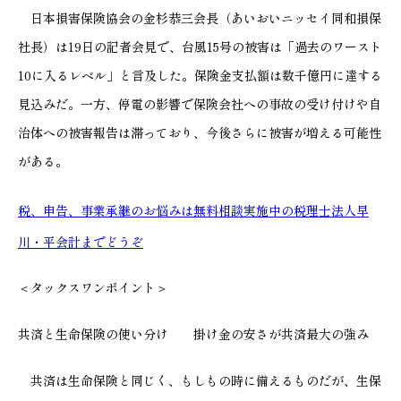
日本損害保険協会の金杉恭三会長（あいおいニッセイ同和損保
社長）は19日の記者会見で、台風15号の被害は「過去のワースト
10に入るレベル」と言及した。保険金支払額は数千億円に達する
見込みだ。一方、停電の影響で保険会社への事故の受け付けや自
治体への被害報告は滞っており、今後さらに被害が増える可能性
がある。
税、申告、事業承継のお悩みは無料相談実施中の税理士法人早
川・平会計までどうぞ
＜タックスワンポイント＞
共済と生命保険の使い分け 掛け金の安さが共済最大の強み
共済は生命保険と同じく、もしもの時に備えるものだが、生保