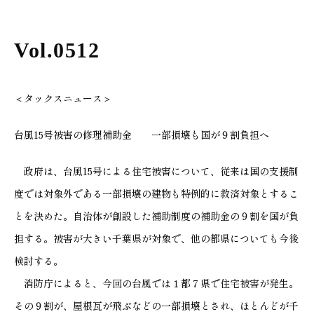
Vol.0512
＜タックスニュース＞
台風15号被害の修理補助金 一部損壊も国が９割負担へ
政府は、台風15号による住宅被害について、従来は国の支援制
度では対象外である一部損壊の建物も特例的に救済対象とするこ
とを決めた。自治体が創設した補助制度の補助金の９割を国が負
担する。被害が大きい千葉県が対象で、他の都県についても今後
検討する。
消防庁によると、今回の台風では１都７県で住宅被害が発生。
その９割が、屋根瓦が飛ぶなどの一部損壊とされ、ほとんどが千