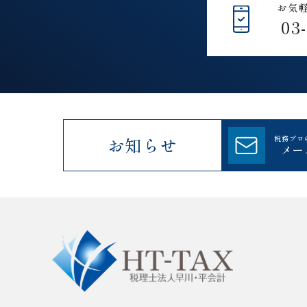
お気
03
お知らせ
税務プロ
メー