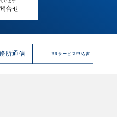
しています
問合せ
務所通信
BRサービス
申込書