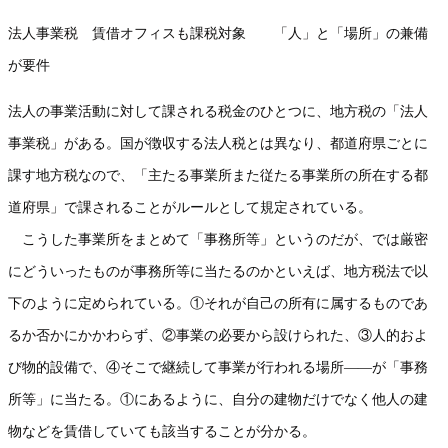
法人事業税 賃借オフィスも課税対象 「人」と「場所」の兼備
が要件
法人の事業活動に対して課される税金のひとつに、地方税の「法人
事業税」がある。国が徴収する法人税とは異なり、都道府県ごとに
課す地方税なので、「主たる事業所また従たる事業所の所在する都
道府県」で課されることがルールとして規定されている。
こうした事業所をまとめて「事務所等」というのだが、では厳密
にどういったものが事務所等に当たるのかといえば、地方税法で以
下のように定められている。①それが自己の所有に属するものであ
るか否かにかかわらず、②事業の必要から設けられた、③人的およ
び物的設備で、④そこで継続して事業が行われる場所――が「事務
所等」に当たる。①にあるように、自分の建物だけでなく他人の建
物などを賃借していても該当することが分かる。