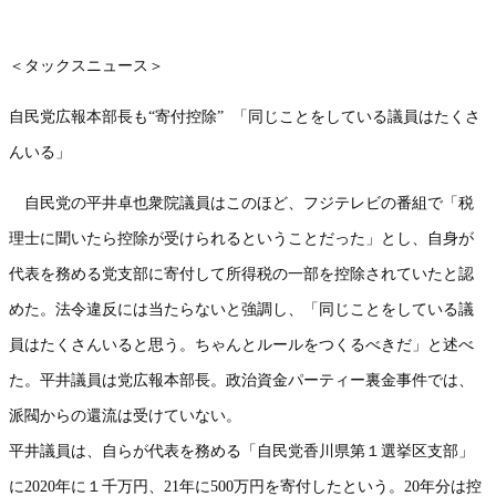
＜タックスニュース＞
自民党広報本部長も“寄付控除”
「同じことをしている議員はたくさ
んいる」
自民党の平井卓也衆院議員はこのほど、フジテレビの番組で「税
理士に聞いたら控除が受けられるということだった」とし、自身が
代表を務める党支部に寄付して所得税の一部を控除されていたと認
めた。法令違反には当たらないと強調し、「同じことをしている議
員はたくさんいると思う。ちゃんとルールをつくるべきだ」と述べ
た。平井議員は党広報本部長。政治資金パーティー裏金事件では、
派閥からの還流は受けていない。
平井議員は、自らが代表を務める「自民党香川県第１選挙区支部」
に
2020
年に１千万円、
21
年に
500
万円を寄付したという。
20
年分は控