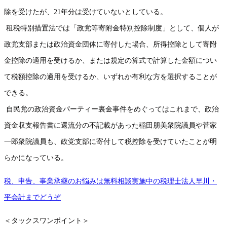
除を受けたが、
21
年分は受けていないとしている。
租税特別措置法では「政党等寄附金特別控除制度」として、個人が
政党支部または政治資金団体に寄付した場合、所得控除として寄附
金控除の適用を受けるか、または規定の算式で計算した金額につい
て税額控除の適用を受けるか、いずれか有利な方を選択することが
できる。
自民党の政治資金パーティー裏金事件をめぐってはこれまで、政治
資金収支報告書に還流分の不記載があった稲田朋美衆院議員や菅家
一郎衆院議員も、政党支部に寄付して税控除を受けていたことが明
らかになっている。
税、申告、事業承継のお悩みは無料相談実施中の税理士法人早川・
平会計までどうぞ
＜タックスワンポイント＞