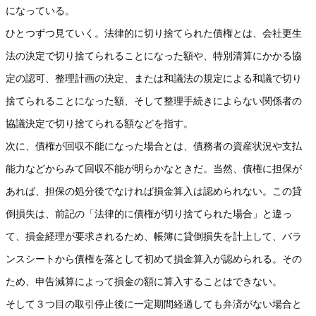
になっている。
ひとつずつ見ていく。法律的に切り捨てられた債権とは、会社更生
法の決定で切り捨てられることになった額や、特別清算にかかる協
定の認可、整理計画の決定、または和議法の規定による和議で切り
捨てられることになった額、そして整理手続きによらない関係者の
協議決定で切り捨てられる額などを指す。
次に、債権が回収不能になった場合とは、債務者の資産状況や支払
能力などからみて回収不能が明らかなときだ。当然、債権に担保が
あれば、担保の処分後でなければ損金算入は認められない。この貸
倒損失は、前記の「法律的に債権が切り捨てられた場合」と違っ
て、損金経理が要求されるため、帳簿に貸倒損失を計上して、バラ
ンスシートから債権を落として初めて損金算入が認められる。その
ため、申告減算によって損金の額に算入することはできない。
そして３つ目の取引停止後に一定期間経過しても弁済がない場合と