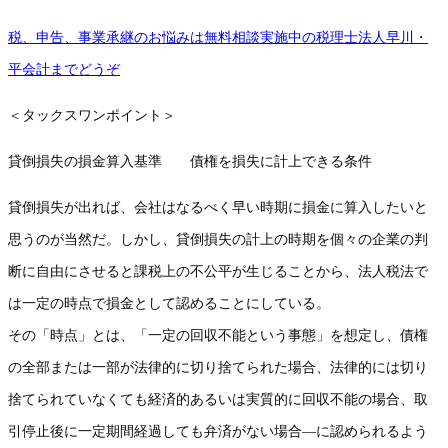
税、申告、事業承継のお悩みは無料相談実施中の税理士法人早川・
平会計までどうぞ
＜タックスワンポイント＞
貸倒損失の損金算入基準 債権を損失に計上できる条件
貸倒損失が出れば、会社はなるべく早い時期に損金に算入したいと
思うのが当然だ。しかし、貸倒損失の計上の時期を個々の企業の判
断に自由にさせると課税上の不公平が生じることから、法人税法で
は一定の時点で損金として認めることにしている。
その「時点」とは、「一定の回収不能という事態」を想定し、債権
の全部または一部が法律的に切り捨てられた場合、法律的には切り
捨てられていなくても経済的あるいは実質的に回収不能の場合、取
引停止後に一定期間経過しても弁済がない場合―に認められるよう