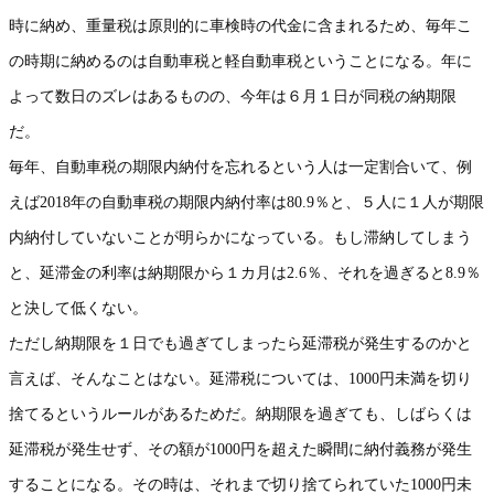
時に納め、重量税は原則的に車検時の代金に含まれるため、毎年こ
の時期に納めるのは自動車税と軽自動車税ということになる。年に
よって数日のズレはあるものの、今年は６月１日が同税の納期限
だ。
毎年、自動車税の期限内納付を忘れるという人は一定割合いて、例
えば2018年の自動車税の期限内納付率は80.9％と、５人に１人が期限
内納付していないことが明らかになっている。もし滞納してしまう
と、延滞金の利率は納期限から１カ月は2.6％、それを過ぎると8.9％
と決して低くない。
ただし納期限を１日でも過ぎてしまったら延滞税が発生するのかと
言えば、そんなことはない。延滞税については、1000円未満を切り
捨てるというルールがあるためだ。納期限を過ぎても、しばらくは
延滞税が発生せず、その額が1000円を超えた瞬間に納付義務が発生
することになる。その時は、それまで切り捨てられていた1000円未