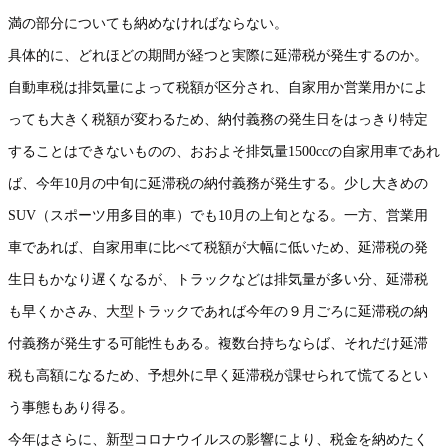
満の部分についても納めなければならない。
具体的に、どれほどの期間が経つと実際に延滞税が発生するのか。
自動車税は排気量によって税額が区分され、自家用か営業用かによ
っても大きく税額が変わるため、納付義務の発生日をはっきり特定
することはできないものの、おおよそ排気量1500ccの自家用車であれ
ば、今年10月の中旬に延滞税の納付義務が発生する。少し大きめの
SUV（スポーツ用多目的車）でも10月の上旬となる。一方、営業用
車であれば、自家用車に比べて税額が大幅に低いため、延滞税の発
生日もかなり遅くなるが、トラックなどは排気量が多い分、延滞税
も早くかさみ、大型トラックであれば今年の９月ごろに延滞税の納
付義務が発生する可能性もある。複数台持ちならば、それだけ延滞
税も高額になるため、予想外に早く延滞税が課せられて慌てるとい
う事態もあり得る。
今年はさらに、新型コロナウイルスの影響により、税金を納めたく