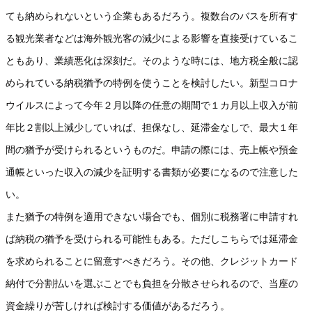
ても納められないという企業もあるだろう。複数台のバスを所有す
る観光業者などは海外観光客の減少による影響を直接受けているこ
ともあり、業績悪化は深刻だ。そのような時には、地方税全般に認
められている納税猶予の特例を使うことを検討したい。新型コロナ
ウイルスによって今年２月以降の任意の期間で１カ月以上収入が前
年比２割以上減少していれば、担保なし、延滞金なしで、最大１年
間の猶予が受けられるというものだ。申請の際には、売上帳や預金
通帳といった収入の減少を証明する書類が必要になるので注意した
い。
また猶予の特例を適用できない場合でも、個別に税務署に申請すれ
ば納税の猶予を受けられる可能性もある。ただしこちらでは延滞金
を求められることに留意すべきだろう。その他、クレジットカード
納付で分割払いを選ぶことでも負担を分散させられるので、当座の
資金繰りが苦しければ検討する価値があるだろう。