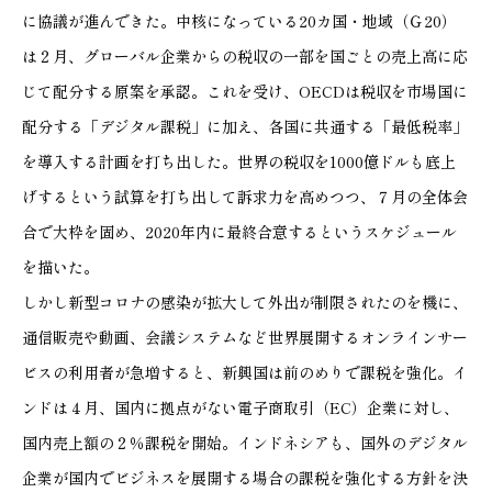
に協議が進んできた。中核になっている20カ国・地域（Ｇ20）
は２月、グローバル企業からの税収の一部を国ごとの売上高に応
じて配分する原案を承認。これを受け、OECDは税収を市場国に
配分する「デジタル課税」に加え、各国に共通する「最低税率」
を導入する計画を打ち出した。世界の税収を1000億ドルも底上
げするという試算を打ち出して訴求力を高めつつ、７月の全体会
合で大枠を固め、2020年内に最終合意するというスケジュール
を描いた。
しかし新型コロナの感染が拡大して外出が制限されたのを機に、
通信販売や動画、会議システムなど世界展開するオンラインサー
ビスの利用者が急増すると、新興国は前のめりで課税を強化。イ
ンドは４月、国内に拠点がない電子商取引（EC）企業に対し、
国内売上額の２％課税を開始。インドネシアも、国外のデジタル
企業が国内でビジネスを展開する場合の課税を強化する方針を決