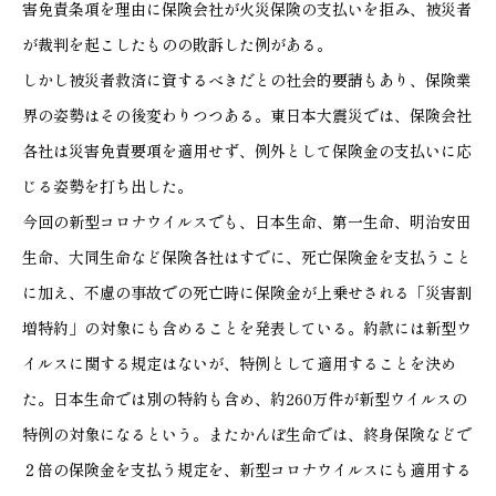
害免責条項を理由に保険会社が火災保険の支払いを拒み、被災者
が裁判を起こしたものの敗訴した例がある。
しかし被災者救済に資するべきだとの社会的要請もあり、保険業
界の姿勢はその後変わりつつある。東日本大震災では、保険会社
各社は災害免責要項を適用せず、例外として保険金の支払いに応
じる姿勢を打ち出した。
今回の新型コロナウイルスでも、日本生命、第一生命、明治安田
生命、大同生命など保険各社はすでに、死亡保険金を支払うこと
に加え、不慮の事故での死亡時に保険金が上乗せされる「災害割
増特約」の対象にも含めることを発表している。約款には新型ウ
イルスに関する規定はないが、特例として適用することを決め
た。日本生命では別の特約も含め、約260万件が新型ウイルスの
特例の対象になるという。またかんぽ生命では、終身保険などで
２倍の保険金を支払う規定を、新型コロナウイルスにも適用する