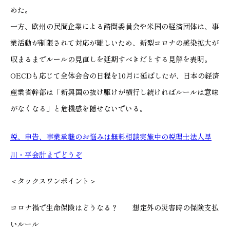
めた。
一方、欧州の民間企業による諮問委員会や米国の経済団体は、事
業活動が制限されて対応が難しいため、新型コロナの感染拡大が
収まるまでルールの見直しを延期すべきだとする見解を表明。
OECDも応じて全体会合の日程を10月に延ばしたが、日本の経済
産業省幹部は「新興国の抜け駆けが横行し続ければルールは意味
がなくなる」と危機感を隠せないでいる。
税、申告、事業承継のお悩みは無料相談実施中の税理士法人早
川・平会計までどうぞ
＜タックスワンポイント＞
コロナ禍で生命保険はどうなる？ 想定外の災害時の保険支払
いルール