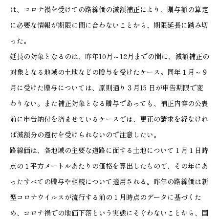
は、コロナ禍を受けての路線価の減額補正により、贈与額の算定
に必要な情報が期限に間に合わないことから、期限延長に踏み切
った。
延長の対象となるのは、昨年10月～12月までの間に、減額補正の
対象となる地域の土地などの贈与を受けたケース。同年１月～９
月に受けた贈与については、原則通り３月15 日が申告期限で変
わりない。また補正対象となる贈与であっても、補正内容の公表
前に申告納付を済ませているケースでは、更正の請求を経なけれ
ば減額分の還付を受けられないので注意したい。
路線価は、各地域の主要な道路に面する土地について１月１日時
点の１平方メートルあたりの価格を算出したもので、その年にあ
ったすべての贈与や相続について適用される。昨年の路線価は新
型コロナウイルスが流行する前の１月時点のデータに基づくた
め、コロナ禍での地価下落という実態にそぐわないことから、国