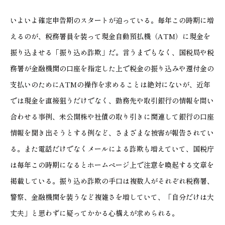
いよいよ確定申告期のスタートが迫っている。毎年この時期に増
えるのが、税務署員を装って現金自動預払機（ATM）に現金を
振り込ませる「振り込め詐欺」だ。言うまでもなく、国税局や税
務署が金融機関の口座を指定した上で税金の振り込みや還付金の
支払いのためにATMの操作を求めることは絶対にないが、近年
では現金を直接狙うだけでなく、勤務先や取引銀行の情報を問い
合わせる事例、未公開株や社債の取り引きに関連して銀行の口座
情報を聞き出そうとする例など、さまざまな被害が報告されてい
る。また電話だけでなくメールによる詐欺も増えていて、国税庁
は毎年この時期になるとホームページ上で注意を喚起する文章を
掲載している。振り込め詐欺の手口は複数人がそれぞれ税務署、
警察、金融機関を装うなど複雑さを増していて、「自分だけは大
丈夫」と思わずに疑ってかかる心構えが求められる。