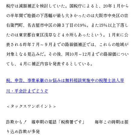
税庁は減額補正を検討していた。国税庁によると、20年１月から
の半年間で地価の下落幅が最も大きかったのは大阪市中央区の宗
右衛門町、名古屋市中区の錦３丁目の19％。また15％以上下落し
たのは東京都台東区浅草など４カ所もあったという。１月末に公
表される昨年７月～９月までの路線価補正では、これらの地域が
対象となる見込みだ。その後、同10月～12月までの路線価につい
ても、４月に補正内容を発表するとしている。
税、申告、事業承継のお悩みは無料相談実施中の税理士法人早
川・平会計までどうぞ
＜タックスワンポイント＞
詐欺かも！ 確申期の電話「税務署です」 毎年この時期は振
り込め詐欺が多発