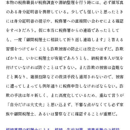
本物の税務職員が税務調査や滞納整理を行う時には、必ず顔写真
のある身分証明書を携帯している。少しでも怪しいと思ったとき
には身分証明書の提示や、税務署への直接問い合わせによる確認
をすべきだろう。仮に本当に税務署からの連絡であったとして
も、一度「顧問税理士に相談して折り返し連絡します」と答える
習慣をつけておくことも詐欺被害の防止には役立つはずだ。詐欺
ばかりは、いかに税理士が有能であろうとも、納税者本人が気を
付けていなければ防ぐことはできない。また詐欺の被害は盗難な
どと異なり、雑損控除などの救済手段も適用されないので、被害
に遭ってしまっても例年通りに税務申告しなければならない。詐
欺の手法は年々新しく、また高度化しているため、重ねて言うが
「自分だけは大丈夫」と思い込まず、不審な点がなくても必ず家
族や顧問税理士、あるいは警察などに確認することが重要だ。
相続専門の税理士による、相続、生前対策、事業承継のご相談