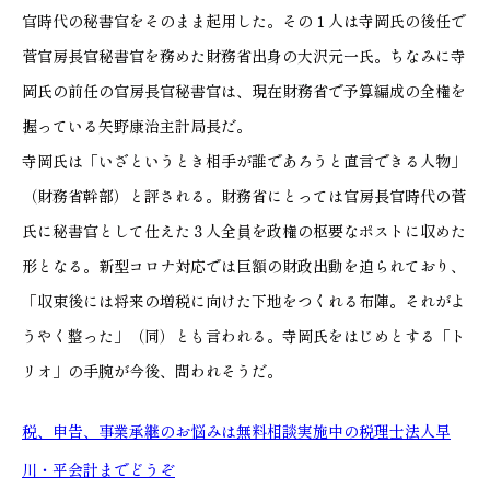
官時代の秘書官をそのまま起用した。その１人は寺岡氏の後任で
菅官房長官秘書官を務めた財務省出身の大沢元一氏。ちなみに寺
岡氏の前任の官房長官秘書官は、現在財務省で予算編成の全権を
握っている矢野康治主計局長だ。
寺岡氏は「いざというとき相手が誰であろうと直言できる人物」
（財務省幹部）と評される。財務省にとっては官房長官時代の菅
氏に秘書官として仕えた３人全員を政権の枢要なポストに収めた
形となる。新型コロナ対応では巨額の財政出動を迫られており、
「収束後には将来の増税に向けた下地をつくれる布陣。それがよ
うやく整った」（同）とも言われる。寺岡氏をはじめとする「ト
リオ」の手腕が今後、問われそうだ。
税、申告、事業承継のお悩みは無料相談実施中の税理士法人早
川・平会計までどうぞ