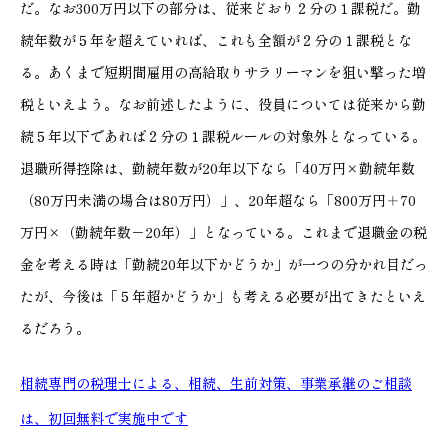
だ。なお300万円以下の部分は、従来どおり２分の１課税だ。勤
続年数が５年を超えていれば、これも全額が２分の１課税とな
る。あくまで短期間雇用の高給取りサラリーマンを狙い撃った増
税といえよう。なお前述したように、役員については従来から勤
続５年以下であれば２分の１課税ルールの対象外となっている。
退職所得控除は、勤続年数が20年以下なら「40万円×勤続年数
（80万円未満の場合は80万円）」、20年超なら「800万円＋70
万円×（勤続年数－20年）」となっている。これまで退職金の税
金を考える時は「勤続20年以下かどうか」が一つの分かれ目だっ
たが、今後は「５年超かどうか」も考える必要が出てきたといえ
るだろう。
相続専門の税理士による、相続、生前対策、事業承継のご相談
は、初回無料で実施中です