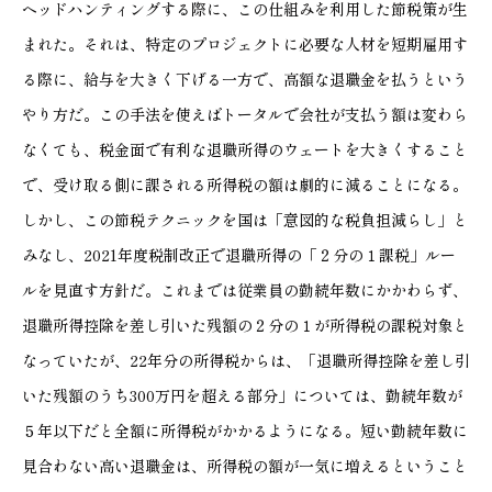
ヘッドハンティングする際に、この仕組みを利用した節税策が生
まれた。それは、特定のプロジェクトに必要な人材を短期雇用す
る際に、給与を大きく下げる一方で、高額な退職金を払うという
やり方だ。この手法を使えばトータルで会社が支払う額は変わら
なくても、税金面で有利な退職所得のウェートを大きくすること
で、受け取る側に課される所得税の額は劇的に減ることになる。
しかし、この節税テクニックを国は「意図的な税負担減らし」と
みなし、2021年度税制改正で退職所得の「２分の１課税」ルー
ルを見直す方針だ。これまでは従業員の勤続年数にかかわらず、
退職所得控除を差し引いた残額の２分の１が所得税の課税対象と
なっていたが、22年分の所得税からは、「退職所得控除を差し引
いた残額のうち300万円を超える部分」については、勤続年数が
５年以下だと全額に所得税がかかるようになる。短い勤続年数に
見合わない高い退職金は、所得税の額が一気に増えるということ