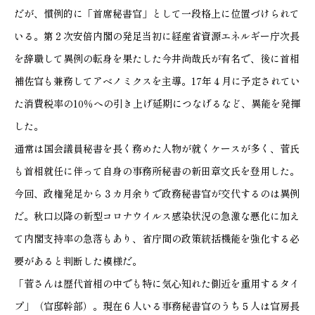
だが、慣例的に「首席秘書官」として一段格上に位置づけられて
いる。第２次安倍内閣の発足当初に経産省資源エネルギー庁次長
を辞職して異例の転身を果たした今井尚哉氏が有名で、後に首相
補佐官も兼務してアベノミクスを主導。17年４月に予定されてい
た消費税率の10％への引き上げ延期につなげるなど、異能を発揮
した。
通常は国会議員秘書を長く務めた人物が就くケースが多く、菅氏
も首相就任に伴って自身の事務所秘書の新田章文氏を登用した。
今回、政権発足から３カ月余りで政務秘書官が交代するのは異例
だ。秋口以降の新型コロナウイルス感染状況の急激な悪化に加え
て内閣支持率の急落もあり、省庁間の政策統括機能を強化する必
要があると判断した模様だ。
「菅さんは歴代首相の中でも特に気心知れた側近を重用するタイ
プ」（官邸幹部）。現在６人いる事務秘書官のうち５人は官房長