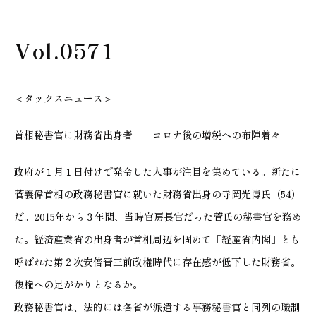
Vol.0571
＜タックスニュース＞
首相秘書官に財務省出身者 コロナ後の増税への布陣着々
政府が１月１日付けで発令した人事が注目を集めている。新たに
菅義偉首相の政務秘書官に就いた財務省出身の寺岡光博氏（54）
だ。2015年から３年間、当時官房長官だった菅氏の秘書官を務め
た。経済産業省の出身者が首相周辺を固めて「経産省内閣」とも
呼ばれた第２次安倍晋三前政権時代に存在感が低下した財務省。
復権への足がかりとなるか。
政務秘書官は、法的には各省が派遣する事務秘書官と同列の職制