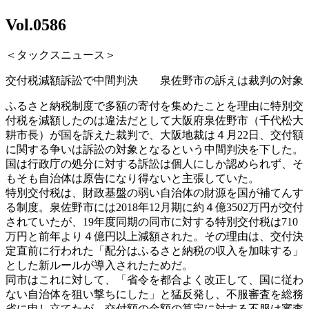
Vol.0586
＜タックスニュース＞
交付税減額訴訟で中間判決 泉佐野市の訴えは裁判の対象
ふるさと納税制度で多額の寄付を集めたことを理由に特別交
付税を減額したのは違法だとして大阪府泉佐野市（千代松大
耕市長）が国を訴えた裁判で、大阪地裁は４月22日、交付額
に関する争いは訴訟の対象となるという中間判決を下した。
国は行政庁の処分に対する訴訟は個人にしか認められず、そ
もそも自治体は原告になり得ないと主張していた。
特別交付税は、財政基盤の弱い自治体の財源を国が補てんす
る制度。泉佐野市には2018年12月期に約４億3502万円が交付
されていたが、19年度同期の同市に対する特別交付税は710
万円と前年より４億円以上減額された。その理由は、交付決
定直前に行われた「配分はふるさと納税の収入を加味する」
とした新ルールが導入されたためだ。
同市はこれに対して、「省令を都合よく改正して、国に従わ
ない自治体を狙い撃ちにした」と猛反発し、不服審査を総務
省に申し立てたが、交付額の金額の算定に対する不服は審査