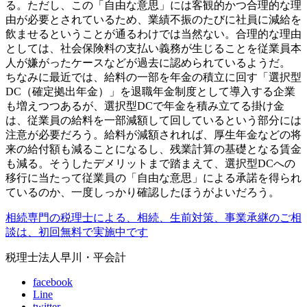
る。ただし、この「自由な意思」には客観的かつ合理的な理
由が必要とされているため、業績不振のたびに社員に減給を
飲ませるということが通るわけでは当然ない。合理的な理由
としては、社会保険料の支払い義務が生じることを従業員本
人が嫌がったケースなどが過去に認められているようだ。
ちなみに最近では、給料の一部を年金の積立に回す「選択型
DC（確定拠出年金）」を退職年金制度として導入する企業
も増えつつあるが、選択型DCで年金を積み立てる掛け金
は、従業員の給料を一部減額して回しているという部分には
注意が必要だろう。給料が減額されれば、厚生年金などの将
来の給付額も減ることになるし、残業計算の基礎となる賃金
も減る。そうしたデメリットまで踏まえて、選択型DCへの
移行に当たって従業員の「自由な意思」による承諾を得られ
ているのか、一度しっかり確認したほうがよいだろう。
相続専門の税理士による、相続、生前対策、事業承継のご相
談は、初回無料で実施中です
税理士法人早川・平会計
facebook
Line
twitter