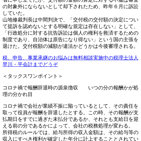
の対象外にならないとして却下されたため、昨年６月に訴訟
していた。
山地修裁判長は中間判決で、「交付税の交付額の決定につい
て提訴を認めないとする明確な規定は存在しない」として、
「行政処分に対する抗告訴訟は個人の権利を救済するための
制度であり、自治体は原告になり得ない」という国の主張を
退けた。交付税額の減額が違法かどうかは今後審理される。
税、申告、事業承継のお悩みは無料相談実施中の税理士法人
早川・平会計までどうぞ
＜タックスワンポイント＞
コロナ禍で報酬辞退時の源泉徴収 いつの分の報酬かが処
理の分かれ目
コロナ禍で会社が業績不振に陥っているとして、その責任を
取って役員が報酬を辞退したとする。この時、その報酬が支
払期日をすでに過ぎた未払分であるか、それとも支給日を迎
える前の分であるかによって、会社の税務処理が変わる。
所得税のルールでは、給与所得の収入金額は、その給与等の
収入にすべき権利が確定した年分に計上することとされてい