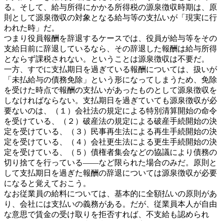
る。そして、給与所得にかかる所得税の源泉徴収時期は、原
則として源泉徴収の対象となる給与等の支払いが「現実に行
われた時」だ。
つまり役員報酬を辞退するケースでは、役員が給与等をその
支給日前に辞退しているなら、その辞退した報酬は給与所得
とならず課税されない。ということは源泉徴収は不要だ。
一方、すでに支払期日を過ぎている報酬については、扱いが
「未払給与の債務免除」という形になってしまうため、免除
を受けた時点で報酬の支払いがあったものとして源泉徴収を
しなければならない。支払期日を過ぎていても源泉徴収が必
要ないのは、（１）会社法の規定による特別清算開始の命令
を受けている、（２）破産法の規定による破産手続開始の決
定を受けている、（３）民事再生法による再生手続開始の決
定を受けている、（４）会社更生法による更生手続開始の決
定を受けている、（５）債権者集会などの協議により債務の
切り捨てを行っている――など限られた場合のみだ。原則と
して支払期日を過ぎた報酬の辞退については源泉徴収が必要
になると覚えておこう。
なお従業員の給料については、基本的に全額払いの原則があ
り、会社には支払いの義務がある。だが、従業員本人が自由
な意思で賃金の受け取りを拒否すれば、不支給も認められ