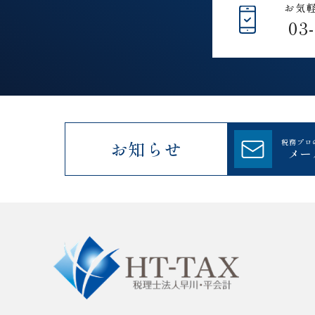
お気
03
お知らせ
税務プロ
メー