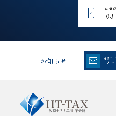
お気
03
お知らせ
税務プロ
メー