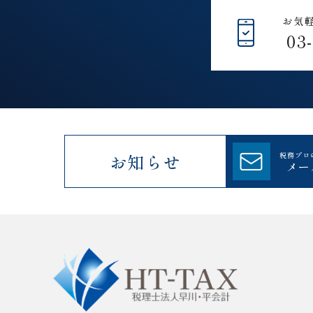
お気
03
お知らせ
税務プロ
メー