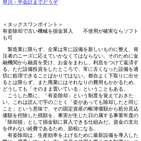
早川・平会計までどうぞ
＜タックスワンポイント＞
有姿除却で古い機械を損金算入 不使用が確実ならソフト
も可
製造業に限らず、企業は常に設備を新しいものに整え、発
注者のニーズに応えていかなくてはならない。そのために金
融機関から融資を受け、お金をまわし、利息をつけて返済す
る。ただ設備投資をしたところで、常に古くなった設備を適
切に処理できることばかりではない。都合よく下取りに出せ
るとは限らず、また廃棄にはそれ
なりの費用もかかるため、
どうしても「そのまま置いている」ということもある。
こうした際に、「有姿除却」という制度を覚えておきた
い。これは読んで字のごとく「姿があっても除却したと同じ
こと」という意味で、その固定資産の帳簿価額から処分見込
価額を控除した残額を、事実が生じた日の属する事業年度の
「除却損」として損金額に算入できる仕組みだ。資金の支出
を伴わない経費であるため、節税に
なる。
有姿除却は、生産効率を上げるために最新設備を導入した