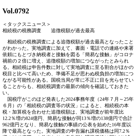
Vol.0792
＜タックスニュース＞
相続税の税務調査 追徴税額が過去最高
相続税の税務調査による追徴税額が過去最高となったこと
がわかった。実地調査に加えて、書面・電話での連絡や来署
依頼にもとづき納税者と接触を図る「簡易な接触」がコロナ
禍前の２倍に増え、追徴税額の増加につながったとみられ
る。相続税は申告件数に対して実地調査に至る割合がほかの
税目と比べて高いため、準備不足が
思わぬ税負担の増加につ
ながる可能性がある。国税当局が常に不正に目を光らせてい
ることからも、相続税調査の最新の傾向を確認しておきた
い。
国税庁がこのほど発表した
2024
事務年度（
24
年７月～
25
年
６月）の「相続税の調査等の状況」によると、相続税の本
税・加算税を合わせた追徴税額は、実地調査が前年度比
12.2
％増の
824
億円、簡易な接触が同
13
％増の
138
億円で合計
962
億円となり、簡易な接触の事績の公表を始めた
16
年度以
降で最高とな
った。実地調査の申告漏れ課税価格は同
7.2
％