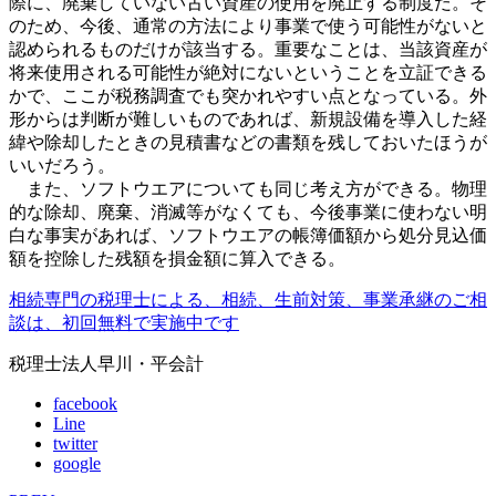
際に、廃棄していない古い資産の使用を廃止する制度だ。そ
のため、今後、通常の方法により事業で使う可能性がないと
認められるものだけが該当する。重要なことは、当該資産が
将来使用される可能性が絶対にないということを立証できる
かで、ここが税務調査でも突かれ
やすい点となっている。外
形からは判断が難しいものであれば、新規設備を導入した経
緯や除却したときの見積書などの書類を残しておいたほうが
いいだろう。
また、ソフトウエアについても同じ考え方ができる。物理
的な除却、廃棄、消滅等がなくても、今後事業に使わない明
白な事実があれば、ソフトウエアの帳簿価額から処分見込価
額を控除した残額を損金額に算入できる。
相続専門の税理士による、相続、生前対策、事業承継のご相
談は、初回無料で実施中です
税理士法人早川・平会計
facebook
Line
twitter
google