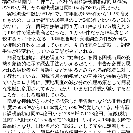
増の
2942
億円、１件当たりの申告漏れ課税価格は同
3.6
％減
の
3093
万円、その追徴税額は同
0.9
％増の
867
万円だった。
実地調査件数は
9512
件で、前年度の
8556
件から
11.2
％増え
たものの、コロナ禍前の
18
年度の１万
2463
件と比べると
31
％
少ない。一方、簡易な接触は同１万
8781
件より
17
％増えた２
万
1969
件で過去最高となった。１万
332
件だった
18
年度と比
較すると
2.1
倍となる。
18
年度当時は実地調査の件
数が簡易
な接触の件数を上回っていたが、今では完全に逆転し、調査
手法が様変わりしている実態がみてとれる。
簡易な接触は、税務調査の〝効率化〟を図る国税当局の姿
勢を象徴的に示す調査手法といえるだろう。申告が必要と思
われる納税者や計算誤りなどがあるとみられる納税者に対し
て行われている。国税当局が納税者との直接的な接触を避け
ていたコロナ禍に、実地調査の減少分の穴埋め策として簡易
な接触は多用されてきた。だが、
いまだに件数が減少するど
ころか、むしろ増加している。
簡易な接触がきっかけで発覚した申告漏れなどの非違は前
年度の
5079
件から
14.1
％増えて
5796
件発覚している。申告漏
れ課税価額は同
954
億円から
17.8
％増の
1123
億円、追徴税額
は同
122
億円から
13
％増えて
138
億円。いずれも
16
年度以降で
最高額となり、国税当局の〝武器〟として完全に定着した
こ
とがうかがえる。簡易な接触を多用することで、大口・悪質