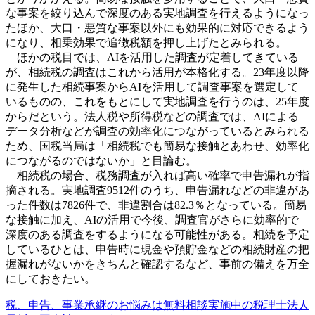
な事案を絞り込んで深度のある実地調査を行えるようになっ
たほか、大口・悪質な事案以外にも効果的に対応できるよう
になり、相乗効果で追徴税額を押し上げたとみられる。
ほかの税目では、
AI
を活用した調査が定着してきている
が、相続税の調査はこれから活用が本格化する。
23
年度以降
に発生した相続事案から
AI
を活用して調査事案を選定して
いるものの、これをもとにして実地調査を行うのは、
25
年度
からだという。法人税や所得税などの調査では、
AI
による
データ分析などが調査の効率
化につながっているとみられる
ため、国税当局は「相続税でも簡易な接触とあわせ、効率化
につながるのではないか」と目論む。
相続税の場合、税務調査が入れば高い確率で申告漏れが指
摘される。実地調査
9512
件のうち、申告漏れなどの非違があ
った件数は
7826
件で、非違割合は
82.3
％となっている。簡易
な接触に加え、
AI
の活用で今後、調査官がさらに効率的で
深度のある調査をするようになる可能性がある。相続を予定
しているひとは、申
告時に現金や預貯金などの相続財産の把
握漏れがないかをきちんと確認するなど、事前の備えを万全
にしておきたい。
税、申告、事業承継のお悩みは無料相談実施中の税理士法人