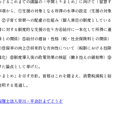
ぐるこれまでの議論の「中間とりまとめ」に向けて「留意す
事項から、①支援の対象となる所得の水準の設定（支援の対象
）②子育て世帯への配慮の仕組み（個人単位の制度としている
者に対する制度的な支援の在り方④給付に一本化して所得に連
除との関係）⑤給付の趣旨・性格（税・社会保険料との関係）
の登録率の向上⑦将来的な方向性について（税制における控除
確化）⑧制度導入後の政策効果の検証（働き控えの緩和等）⑨
けた論点として挙げた。
まとめ」を示す方針。首相はこれを踏まえ、消費税減税と給
表明する見通し。
税理士法人早川・平会計までどうぞ