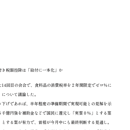
付き税額控除は「給付に一本化」か
た
14
回目の会合で、食料品の消費税率を２年間限定でゼロ％に
」について議論した。
下げであれば、半年程度の準備期間で実現可能との見解を示
６千億円強を補助金などで国民に還元し「実質０％」とする案
」とする案が有力で、首相が今月中にも最終判断する見通し。