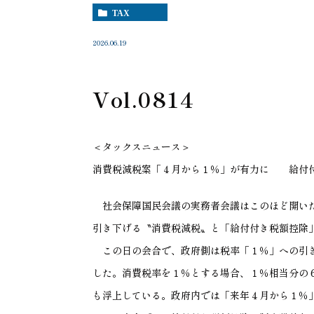
TAX
2026.06.19
Vol.0814
＜タックスニュース＞
消費税減税案「４月から１％」が有力に 給付
社会保障国民会議の実務者会議はこのほど開い
引き下げる〝消費税減税〟と「給付付き税額控除
この日の会合で、政府側は税率「１％」への引き
した。消費税率を１％とする場合、１％相当分の
も浮上している。政府内では「来年４月から１％