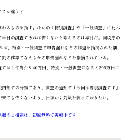
どこが違う？
わるものを指す。ほかの「特別調査」や「一般調査」に比べ
て半日の調査であれば怖くないと考えるのは早計だ。国税庁の
れば、特別・一般調査で申告漏れなどの非違を指摘された
割
７割の確率でなんらかの申告漏れなどを指摘されている。
査では１件当たり
40
万円、特別・一般調査になると
299
万円に
内部での分類であり、調査の通知で「今回は着眼調査です」
が来ても怖くないよう、日頃から対策を練っておきたい。
承継のご相談は、初回無料で実施中です