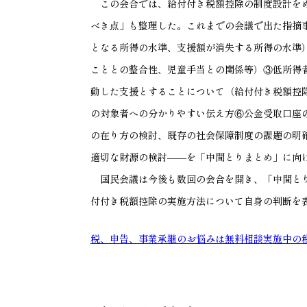
この会合では、給付付き税額控除の制度設計をめ
べき点」も整理した。これまでの会議で出た指摘
となる所得の水準、支援額が消失する所得の水準
こととの整合性、児童手当との関係等）③低所得
動した支援とすることについて（給付付き税額控
の対象者への分かりやすい伝え方⑥公金受取口座
の在り方の検討、既存の社会保障制度の課題の明
適切な財源の検討――を「中間とりまとめ」に向
国民会議は今後も数回の会合を開き、「中間とり
付付き税額控除の実施方法について自身の判断を
税、申告、事業承継のお悩みは無料相談実施中の