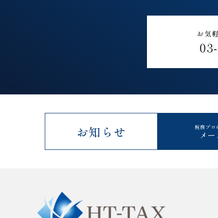
お気
03
お知らせ
税務プロ
メー