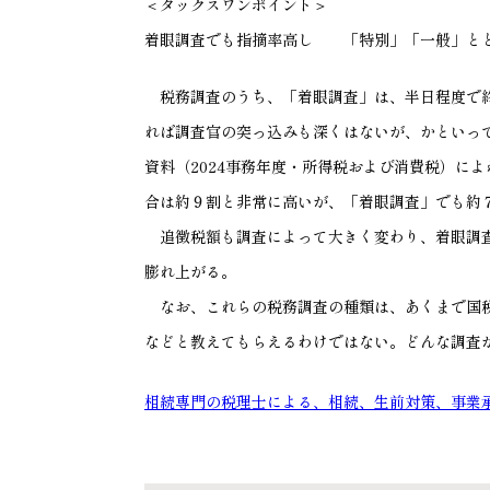
＜タックスワンポイント＞
着眼調査でも指摘率高し 「特別」「一般」と
税務調査のうち、「着眼調査」は、半日程度で終
れば調査官の突っ込みも深くはないが、かといっ
資料（
2024
事務年度・所得税および消費税）によ
合は約９割と非常に高いが、「着眼調査」でも約
追徴税額も調査によって大きく変わり、着眼調
膨れ上がる。
なお、これらの税務調査の種類は、あくまで国税
などと教えてもらえるわけではない。どんな調査
相続専門の税理士による、相続、生前対策、事業