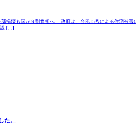
一部損壊も国が９割負担へ 政府は、台風15号による住宅被
 […]
ました。