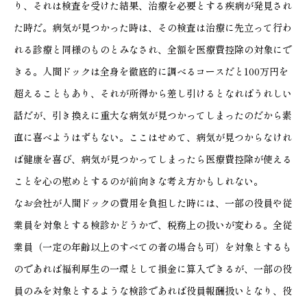
り、それは検査を受けた結果、治療を必要とする疾病が発見され
た時だ。病気が見つかった時は、その検査は治療に先立って行わ
れる診療と同様のものとみなされ、全額を医療費控除の対象にで
きる。人間ドックは全身を徹底的に調べるコースだと100万円を
超えることもあり、それが所得から差し引けるとなればうれしい
話だが、引き換えに重大な病気が見つかってしまったのだから素
直に喜べようはずもない。ここはせめて、病気が見つからなけれ
ば健康を喜び、病気が見つかってしまったら医療費控除が使える
ことを心の慰めとするのが前向きな考え方かもしれない。
なお会社が人間ドックの費用を負担した時には、一部の役員や従
業員を対象とする検診かどうかで、税務上の扱いが変わる。全従
業員（一定の年齢以上のすべての者の場合も可）を対象とするも
のであれば福利厚生の一環として損金に算入できるが、一部の役
員のみを対象とするような検診であれば役員報酬扱いとなり、役