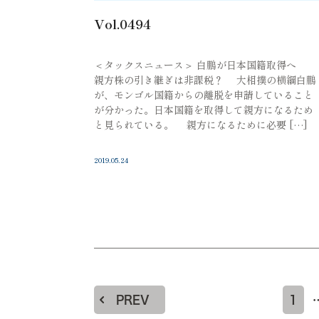
Vol.0494
＜タックスニュース＞ 白鵬が日本国籍取得へ
親方株の引き継ぎは非課税？ 大相撲の横綱白鵬
が、モンゴル国籍からの離脱を申請していること
が分かった。日本国籍を取得して親方になるため
と見られている。 親方になるために必要 […]
2019.05.24
PREV
1