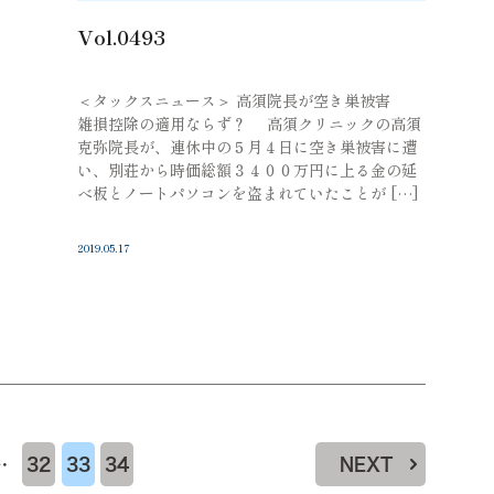
Vol.0493
＜タックスニュース＞ 高須院長が空き巣被害
雑損控除の適用ならず？ 高須クリニックの高須
克弥院長が、連休中の５月４日に空き巣被害に遭
い、別荘から時価総額３４００万円に上る金の延
べ板とノートパソコンを盗まれていたことが […]
2019.05.17
…
32
33
34
NEXT