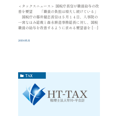
＜タックスニュース＞ 国税庁長官が職員給与の改
善を要望 「職員の負担は増大し続けている」
国税庁の藤井健志長官は５月１４日、人事院の
一宮なほみ総裁と森永耕造事務総長に対し、国税
職員の給与を改善するように求める要望書を […]
2019.05.31
TAX