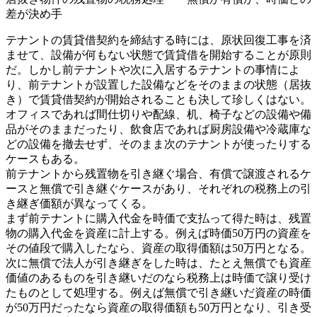
差が決め手
テナントの賃貸借契約を締結する時には、原状回復工事を済
ませて、設備が何もない状態で賃貸借を開始することが原則
だ。しかし前テナントや次に入居するテナントの事情によ
り、前テナントが設置した設備などをそのままの状態（居抜
き）で賃貸借契約が開始されることも決して珍しくはない。
オフィスであれば間仕切りや配線、机、椅子などの設備や備
品がそのままだったり、飲食店であれば厨房設備や冷蔵庫な
どの設備を撤去せず、そのまま次のテナントが使ったりする
ケースもある。
前テナントから残置物を引き継ぐ場合、有償で譲渡されるケ
ースと無償で引き継ぐケースがあり、それぞれの税務上の引
き継ぎ価額が異なってくる。
まず前テナントに購入代金を時価で支払って得た時は、残置
物の購入代金を資産に計上する。例えば時価50万円の資産を
その値段で購入したなら、資産の取得価額は50万円となる。
次に無償で法人が引き継ぎをした時は、たとえ無償でも資産
価値のあるものを引き継いだのなら税務上は時価で譲り受け
たものとして処理する。例えば無償で引き継いだ資産の時価
が50万円だったなら資産の取得価額も50万円となり、引き受