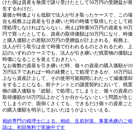
けた側は資産を無償で譲り受けたとして50万円の受贈益が発
生するわけだ。
最後が時価よりも低額で法人が引き取ったケースで、この場
合も税務上は資産を引き継いだ時の時価で取得したとして経
理処理しなければならない。例えば時価50万円の資産を30万
円で買ったとしても、資産の取得価額は50万円になり、時価
と購入価額との差額20万円の受贈益が計上される。税務上、
法人が行う取引は全て時価で行われるものとされるため、上
記のいずれのケースでも、法人が引き継いだ残置物の価額は
時価になることを覚えておきたい。
なお複数の資産を引き継いだ時、個々の資産の購入価額が10
万円以下であれば一時の経費として処理できるが、10万円以
上なら資産計上して、その使用可能期間にわたって減価償却
をすることになる。前テナントとの譲渡契約において、残置
物の購入価額を「総額」で処理してしまうと、個々の資産の
取得価額が10万円以上かどうか分からないという問題が生じ
てしまうので、面倒くさくても、できるだけ個々の資産ごと
の購入価額を明示しておいたほうがよいといえる。
相続専門の税理士による、相続、生前対策、事業承継のご相
談は、初回無料で実施中です