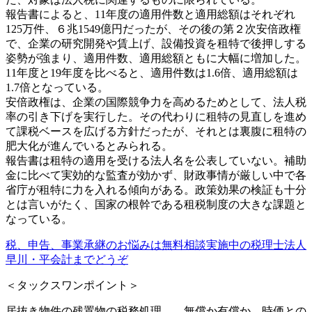
報告書によると、11年度の適用件数と適用総額はそれぞれ
125万件、６兆1549億円だったが、その後の第２次安倍政権
で、企業の研究開発や賃上げ、設備投資を租特で後押しする
姿勢が強まり、適用件数、適用総額ともに大幅に増加した。
11年度と19年度を比べると、適用件数は1.6倍、適用総額は
1.7倍となっている。
安倍政権は、企業の国際競争力を高めるためとして、法人税
率の引き下げを実行した。その代わりに租特の見直しを進め
て課税ベースを広げる方針だったが、それとは裏腹に租特の
肥大化が進んでいるとみられる。
報告書は租特の適用を受ける法人名を公表していない。補助
金に比べて実効的な監査が効かず、財政事情が厳しい中で各
省庁が租特に力を入れる傾向がある。政策効果の検証も十分
とは言いがたく、国家の根幹である租税制度の大きな課題と
なっている。
税、申告、事業承継のお悩みは無料相談実施中の税理士法人
早川・平会計までどうぞ
＜タックスワンポイント＞
居抜き物件の残置物の税務処理 無償か有償か、時価との