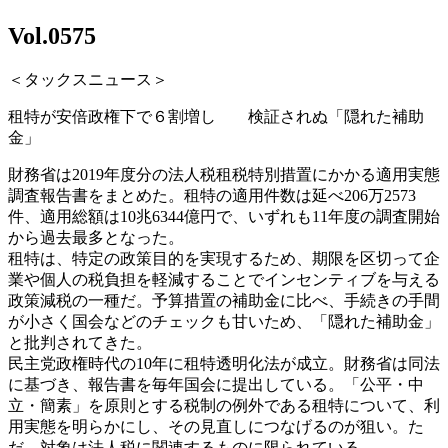
Vol.0575
＜タックスニュース＞
租特が安倍政権下で６割増し 検証されぬ「隠れた補助
金」
財務省は2019年度分の法人税租税特別措置にかかる適用実態
調査報告書をまとめた。租特の適用件数は延べ206万2573
件、適用総額は10兆6344億円で、いずれも11年度の調査開始
から過去最多となった。
租特は、特定の政策目的を実現するため、期限を区切って企
業や個人の税負担を軽減することでインセンティブを与える
政策減税の一種だ。予算措置の補助金に比べ、手続きの手間
が小さく国会などのチェックも甘いため、「隠れた補助金」
と批判されてきた。
民主党政権時代の10年に租特透明化法が成立。財務省は同法
に基づき、報告書を毎年国会に提出している。「公平・中
立・簡素」を原則とする税制の例外である租特について、利
用実態を明らかにし、その見直しにつなげるのが狙い。た
だ、対象は法人税に関連するものに限られている。