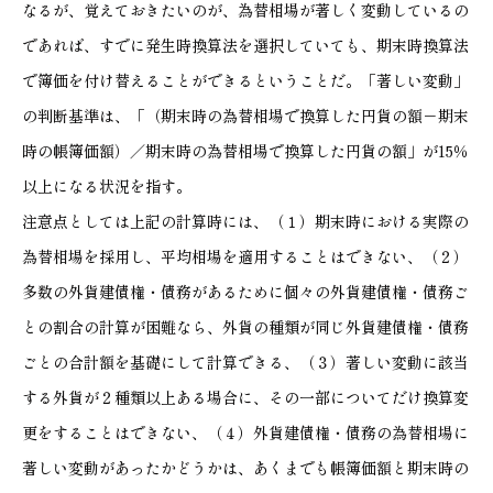
なるが、覚えておきたいのが、為替相場が著しく変動しているの
であれば、すでに発生時換算法を選択していても、期末時換算法
で簿価を付け替えることができるということだ。「著しい変動」
の判断基準は、「（期末時の為替相場で換算した円貨の額－期末
時の帳簿価額）／期末時の為替相場で換算した円貨の額」が15％
以上になる状況を指す。
注意点としては上記の計算時には、（１）期末時における実際の
為替相場を採用し、平均相場を適用することはできない、（２）
多数の外貨建債権・債務があるために個々の外貨建債権・債務ご
との割合の計算が困難なら、外貨の種類が同じ外貨建債権・債務
ごとの合計額を基礎にして計算できる、（３）著しい変動に該当
する外貨が２種類以上ある場合に、その一部についてだけ換算変
更をすることはできない、（４）外貨建債権・債務の為替相場に
著しい変動があったかどうかは、あくまでも帳簿価額と期末時の