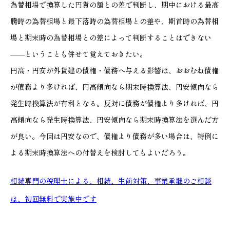
為替相場で換算した円貨の額との差で判断し、期中における最高
騰時の為替相場と最下落時の為替相場との差や、期首時の為替相
場と期末時の為替相場との差によって判断することはできない
――ということも併せて覚えておきたい。
円高・円安が外貨建の債権・債務へ与える影響は、おおむね債権
が債務より多ければ、円高傾向なら期末時換算法、円安傾向なら
発生時換算法が有利となる。反対に債務が債権より多ければ、円
高傾向なら発生時換算法、円安傾向なら期末時換算法を選んだ方
が良い。今回は円安なので、債権より債務が多い場合は、特例に
よる期末時換算法への付替えを検討してもよいだろう。
相続専門の税理士による、相続、生前対策、事業承継のご相談
は、初回無料で実施中です