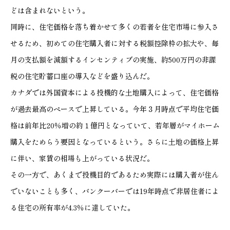
どは含まれないという。
同時に、住宅価格を落ち着かせて多くの若者を住宅市場に参入さ
せるため、初めての住宅購入者に対する税額控除枠の拡大や、毎
月の支払額を減額するインセンティブの実施、約500万円の非課
税の住宅貯蓄口座の導入などを盛り込んだ。
カナダでは外国資本による投機的な土地購入によって、住宅価格
が過去最高のペースで上昇している。今年３月時点で平均住宅価
格は前年比20％増の約１億円となっていて、若年層がマイホーム
購入をためらう要因となっているという。さらに土地の価格上昇
に伴い、家賃の相場も上がっている状況だ。
その一方で、あくまで投機目的であるため実際には購入者が住ん
でいないことも多く、バンクーバーでは19年時点で非居住者によ
る住宅の所有率が4.3％に達していた。