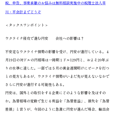
税、申告、事業承継のお悩みは無料相談実施中の税理士法人早
川・平会計までどうぞ
＜タックスワンポイント＞
ウクライナ侵攻で進む円安 会社への影響は？
不安定なウクライナ情勢の影響を受け、円安が進行している。４
月19日の対ドルの円相場は一時期１ドル129円と、およそ20年ぶ
りの水準に達した。一部では５月の黄金週間明けにピークを打つ
との見方もあるが、ウクライナ情勢がいまだ先が見えないなかで
さらに円安が進行する可能性もある。
円安は、国外との取引をする企業にどのような影響を及ぼすの
か。為替相場の変動で生じる利益を「為替差益」、損失を「為替
差損」と言うが、今回のように急激に円安が進んだ場合、輸出会