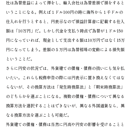
社は為替差益によって得をし、輸入会社は為替差損で損をすると
いうことになる。例えば１ドル100円の時に海外から１千ドルの
仕入れを行うとすると、円表示なので損益計算書に記載する仕入
額は「10万円」だ。しかし代金を支払う時点で為替が１ドル150
円になっていれば、現金として支出する額は10万円ではなく15万
円になってしまう。差額の５万円は為替相場の変動による損失額
ということだ。
さらに円安の状況では、外貨建ての債権・債務の扱いにも気を払
いたい。これらも税務申告の際には円表示に置き換えなくてはな
らないが、その換算方法は「発生時換算法」と「期末時換算法」
のどちらかを選ぶことになる。複数の債権・債務について異なる
換算方法を選択することはできないが、異なる外国通貨なら、異
なる換算方法を選ぶことも可能だ。
外貨建ての債権・債務は当然に円高や円安の影響を受けることと