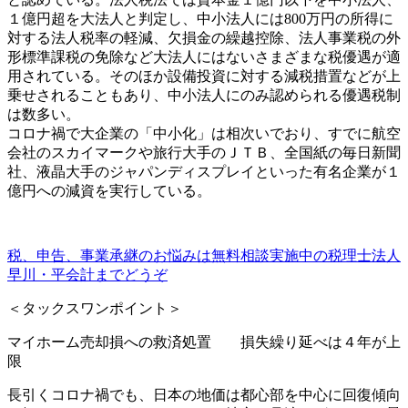
１億円超を大法人と判定し、中小法人には800万円の所得に
対する法人税率の軽減、欠損金の繰越控除、法人事業税の外
形標準課税の免除など大法人にはないさまざまな税優遇が適
用されている。そのほか設備投資に対する減税措置などが上
乗せされることもあり、中小法人にのみ認められる優遇税制
は数多い。
コロナ禍で大企業の「中小化」は相次いでおり、すでに航空
会社のスカイマークや旅行大手のＪＴＢ、全国紙の毎日新聞
社、液晶大手のジャパンディスプレイといった有名企業が１
億円への減資を実行している。
税、申告、事業承継のお悩みは無料相談実施中の税理士法人
早川・平会計までどうぞ
＜タックスワンポイント＞
マイホーム売却損への救済処置 損失繰り延べは４年が上
限
長引くコロナ禍でも、日本の地価は都心部を中心に回復傾向