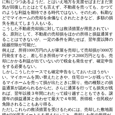
に転じつつあるようだ。とはいえ地方を見渡せばまだまだ景
気が回復したとはとても言えず、不動産を売っても、かつて
のような利益を期待できる時代ではない。そのため、転勤な
どでマイホームの売却を余儀なくされたときなど、多額の損
失を抱えてしまう人もいる。
こうした不動産売却損に対しては救済措置が用意されてい
る。原則として、不動産の売却損をほかの所得と損益通算す
ることはできないが、一定の条件を満たせば、翌年度以降の
繰越控除が可能だ。
例えば、所得1000万円の人が家屋を売却して売却損が3000万
円発生すると、差し引き所得がマイナス2000万円となる。売
却にかかる利益が出ていないので税金も発生せず、確定申告
をする必要もない。
しかしこうしたケースでも確定申告をしておいたほうがい
い。マイホームを買い替えたときや、住宅ローンが残ってい
るマイホームを売って損が出たときに限り、他の種類との損
益通算が認められるからだ。さらに通算を行っても損失が残
れば、翌年以後３年間にわたって繰り越すこともできる。譲
渡年の損益通算と合わせて最大で４年間、所得税・住民税が
免除されることもあり得る。
ただしこれらの救済措置を受けるためには、売却した敷地面
積が500平方メートルを超えないこと、売却した年の所得が