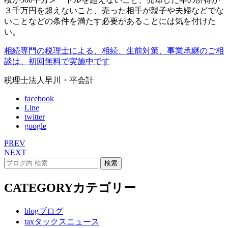
３千万円を超えないこと、売った相手が親子や夫婦などでな
いことなどの条件を満たす必要があることには気を付けた
い。
相続専門の税理士による、相続、生前対策、事業承継のご相
談は、初回無料で実施中です
税理士法人早川・平会計
facebook
Line
twitter
google
PREV
NEXT
CATEGORY
カテゴリー
blog
ブログ
tax
タックスニュース