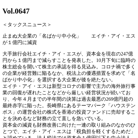
Vol.0647
＜タックスニュース＞
止まぬ大企業の「名ばかり中小化」 エイチ・アイ・エス
が１億円に減資
大手旅行会社エイチ・アイ・エスが、資本金を現在の247億
円から１億円まで減らすことを発表した。10月下旬に臨時の
株主総会を開いて株主の承認を得る見込み。コロナ禍で多く
の企業が経営難に陥るなか、税法上の優遇措置を求めて「名
ばかり中小化」を選択する大企業が後を絶たない。
エイチ・アイ・エスは新型コロナの影響で主力の海外旅行事
業の回復が遅れたことなどから厳しい経営状況が続いてお
り、今年４月までの半年間の決算は過去最悪の269億円超の
最終赤字に陥った。長崎県にあるテーマパーク「ハウステン
ボス」の運営会社の株式を香港の投資ファンドに売却するこ
とを決めるなど財務の立て直しを急いでいる。
資本金の減資も財務改善に向けた一連の取り組みのなかのひ
とつで、エイチ・アイ・エスは「税負担を軽くするためだ」
と認めている。法人税法では資本金１億円以下を中小法人、