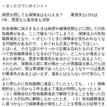
＜タックスワンポイント＞
病歴を隠しても保険金はもらえる？ 重過失なければ
OK、悪質なら返戻金も没収
生命保険に加入するときは病歴や健康状態などに関しての告
知義務がある。ここで嘘をついてしまうと、保険法上の告知
義務違反となり、いざというときに保険金が支払われなくな
る可能性があるので、くれぐれも正直に申告してほしい。
とはいえ、小さな誤りやうっかり記載を忘れたものまでがす
べて告知義務違反となるわけではない。どこからが違反とな
るかの基準は、悪意や重過失があるかどうかにあるようだ。
そのため、保険加入前に胃が痛かったが胃腸薬を飲んだら治
ったものの、実は胃潰瘍であったというようなケースは悪意
や重過失があるとはいえず、違反とはならないので安心して
よい。
また明らかに告知義務に違反していたとしても、（１）保険
契約をした日から２年を超えて違反が判明しなかったとき、
（２）保険会社が告知義務違反で解除できることを知った日
から１カ月以内に解除しなかったとき、（３）告知義務違反
に基づかないで保険事故が発生したことを受取人が証明でき