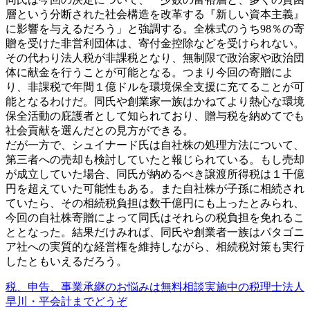
層という分断された社会構造を改革する『新しい資本主義』
に影響を与えるだろう」と強調する。全株式のうち98％の寄
贈を受けた非営利団体は、寄付金控除などを受けられない。
その代わり法人税が非課税となり、無制限で政治家や政治団
体に献金を行うことが可能となる。つまり今回の寄贈によ
り、非課税で年間１億ドルを環境保全支援に充てることが可
能となるわけだ。同氏や創業家一族はかねてより熱心な環境
保全活動の庇護者として知られており、贈与税を納めてでも
社会貢献を選んだとの見方ができる。
だが一方で、シュイナード氏は自社株の処理方法について、
第三者への売却も検討していたと報じられている。もし売却
が成立していた場合、同氏が納めるべき譲渡所得税は１千億
円を超えていた可能性もある。また自社株が子孫に相続され
ていたら、その相続税負担は数千億円にも上ったとみられ、
今回の自社株寄贈によって同氏はそれらの税負担を免れるこ
ととなった。結果だけみれば、同氏や創業者一族はパタゴニ
ア社への実質的な経営権を維持しながら、相続税対策も実行
したともいえるだろう。
税、申告、事業承継のお悩みは無料相談実施中の税理士法人
早川・平会計までどうぞ