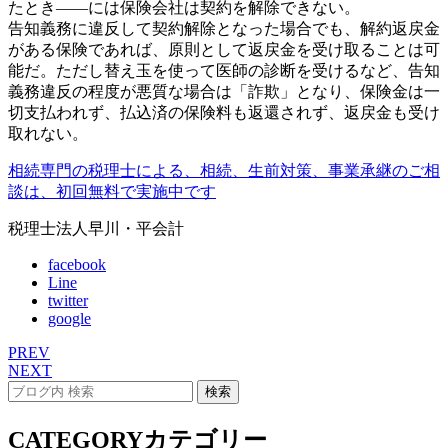
たとき――には保険会社は契約を解除できない。
告知義務に違反して契約解除となった場合でも、解約返戻金
がある保険であれば、原則として返戻金を受け取ることは可
能だ。ただし替え玉を使って医師の診断を受けるなど、告知
義務違反の程度が悪質な場合は「詐欺」となり、保険金は一
切支払われず、払込済の保険料も返還されず、返戻金も受け
取れない。
相続専門の税理士による、相続、生前対策、事業承継のご相
談は、初回無料で実施中です
税理士法人早川・平会計
facebook
Line
twitter
google
PREV
NEXT
CATEGORY
カテゴリー