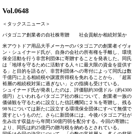
Vol.0648
＜タックスニュース＞
パタゴニア創業者の自社株寄贈 社会貢献か相続対策か
米アウトドア用品大手メーカーのパタゴニアの創業者イヴォ
ン・シュイナード氏が、自身の会社の所有権を手離し、環境
保全活動を行う非営利団体に寄贈することを発表した。同氏
は「地球を守るために活動する人々に最大限の資金を提供す
る」と目的を語るが、非営利団体への寄付によって同氏は数
千億円に上る相続税や譲渡所得税を免れることから、「超富
裕層の相続税対策に過ぎない」との指摘も受けている。
シュイナード氏が発表したのは、評価額約30億ドル（約4300
億円）といわれるパタゴニア社の株について、創業者一族の
価値観を守るために設立した信託機関に２％を寄贈し、残る
98％については新たに設立する環境保全団体にすべて無償で
渡すというものだ。さらに新団体には、今後パタゴニア社が
生み出す収益から年間150億円弱を配分する。今回の寄贈に
より、同氏は約25億円の贈与税を納めるとされている。
同氏は今回の決定について、「少数の富裕層と、多くの貧困