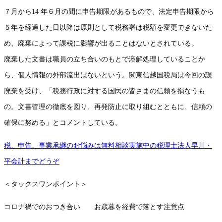
７月から14 年６月の間に申告期限があるもので、法定申告期限から
５年を経過した日以降は原則として税務署は税額を変更できないた
め、廃棄によって課税に影響が出ることはないとされている。
廃棄した文書は職員の立ち合いのもとで溶解処理していることか
ら、個人情報の外部流出はないという。関東信越国税局は今回の誤
廃棄を受け、「税務行政に対する国民の皆さまの信頼を損なうも
の。文書管理の徹底を図り、再発防止に取り組むとともに、信頼の
確保に努める」とコメントしている。
税、申告、事業承継のお悩みは無料相談実施中の税理士法人早川・
平会計までどうぞ
＜タックスワンポイント＞
コロナ禍でのおつき合い お歳暮を経費で落とす注意点