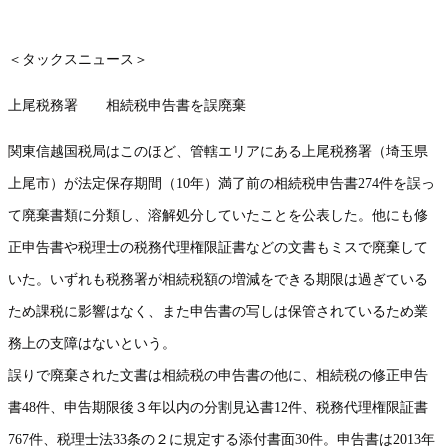
＜タックスニュース＞
上尾税務署 相続税申告書を誤廃棄
関東信越国税局はこのほど、管轄エリアにある上尾税務署（埼玉県
上尾市）が法定保存期間（10年）満了前の相続税申告書274件を誤っ
て廃棄書類に分類し、溶解処分していたことを公表した。他にも修
正申告書や税理士の税務代理権限証書などの文書もミスで廃棄して
いた。いずれも税務署が相続税額の増減をできる期限は過ぎている
ため課税に影響はなく、また申告書の写しは保管されているため業
務上の支障はないという。
誤りで廃棄された文書は相続税の申告書の他に、相続税の修正申告
書48件、申告期限後３年以内の分割見込書12件、税務代理権限証書
767件、税理士法33条の２に規定する添付書面30件。申告書は2013年