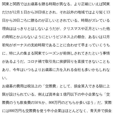
関東と関西ではお歳暮を贈る時期が異なる。より正確にいえば関東
だけが12月１日から20日頃とされ、それ以外の地域ではより短く13
日から20日ごろに贈るのが正しいとされている。時期がズレている
理由ははっきりとはしないようだが、クリスマスや正月といった他
の商戦とかぶらないようにというビジネス上の都合、あるいは12月
初旬がボーナスの支給時期であることに合わせて早まっていくうち
に、特に人の集まる関東でシーズンが前倒しされてきたという事情
があるようだ。コロナ禍で取引先に挨拶回りを直接できないことも
あり、今年はいつもよりお歳暮に力を入れる会社も多いかもしれな
い。
お歳暮の費用は税法上の「交際費」として、損金算入できる額に上
限が設けられている。例えば資本金１億円以下の中小企業なら「交
際費のうち飲食費の50％か、800万円のどちらか多いほう」だ。実際
には800万円も交際費を使う中小企業はほとんどなく、青天井で損金