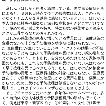
麻しん（はしか）患者が急増している。国立感染症研究所
によると、３月
16
日時点で今年の報告数は
32
人。このうち、
少なくとも
22
人が３月以降に感染しているという。はしかは
本人自身に肺炎や脳炎など深刻な症状を引き起こすだけでな
く、極めて強い感染力を持ち、特に妊婦が感染すると流産リ
スクが上昇するなどのおそ
れがある。
はしかの感染症の患者が増えている背景には、保健政策の
変遷のなかで十分な予防接種を幼少期に受けられなかっ
た“空白世代”が生じていることや、ワクチンの効果への不信
などから子どもにあえて予防接種を受けさせない親の増加な
どがあるという。ともあれ、自分のためだけでなく家族や周
囲のため
にも、これらの予防接種を受けていない人はなるべ
く早く接種を受けるべきだろう。ただ、はしかの抗体検査や
予防接種の費用は、医療費控除の対象にはならない。医療費
はあくまで病気やけがの治療にかかる費用を指し、病気にか
からないために受ける予防接種は該当しないというのがその
理由で、これはインフルエンザなどにも当
てはまる。
そこでチェックしたいのが、自治体のホームページだ。多
くの自治体では抗体検査や予防接種費用の助成を行ってい
て、例えば東京・新宿区では、①
19
歳以上の女性で妊娠予