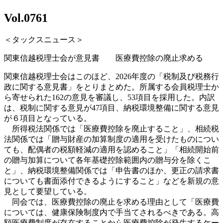
Vol.0761
＜タックスニュース＞
関東信越税理士会が意見書 医療費控除の廃止求める
関東信越税理士会はこのほど、
2026
年度の「税制及び税務行
政に関する意見書」をとりまとめた。所属する会員税理士か
ら寄せられた
162
の意見を審議し、
53
項目を採用した。内訳
は、税制に関する意見が
47
項目、納税環境整備に関する意見
が６項目となっている。
所得税法関係では「医療費控除を廃止すること」、相続税
法関係では「贈与財産の加算制度の適用を受けたものについ
ても、配偶者の税額軽減の適用を認めること」「相続開始前
の贈与加算について各年基礎控除範囲内の贈与分を除くこ
と」、納税環境整備関係では「申告書のほか、更正の請求書
についても書面添付できるようにす
ること」などを新規の意
見として要望している。
同会では、医療費控除の廃止を求める理由として「医療費
については、健康保険制度内で手当てされるべきである。高
額医療費制度が存在することから医療費控除が発生するケー