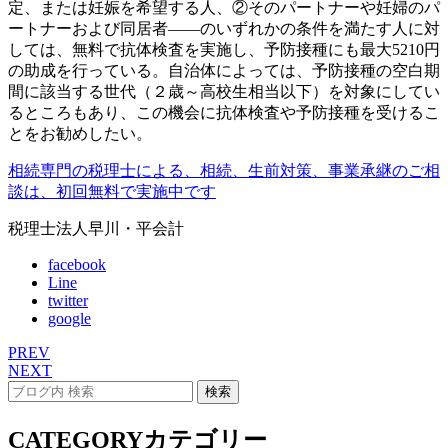
定、または妊娠を希望する人、②そのパートナーや妊婦のパ
ートナーおよび同居者――のいずれかの条件を満たす人に対
しては、無料で抗体検査を実施し、
予防接種にも最大
5210
円
の助成を行っている。自治体によっては、予防接種の空白期
間に該当する世代（２歳～高校生相当以下）を対象にしてい
るところもあり、この機会に抗体検査や予防接種を受けるこ
とをお勧めしたい。
相続専門の税理士による、相続、生前対策、事業承継のご相
談は、初回無料で実施中です
税理士法人早川・平会計
facebook
Line
twitter
google
PREV
NEXT
CATEGORY
カテゴリー