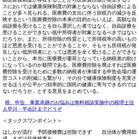
スにおいては健康保険制度の対象とならない自由診療による
ことが多々見られる。医療費の支出に伴う担税力の減少を反
映するという医療費控除の本来の
目的からいえば、高額な自
由診療を受けることを自ら選択した者ではなく、自由診療を
受けることができない低中所得者が対象となるべきではない
だろうか。また、所得控除の性質として所得税率の高いもの
ほど恩恵を受けることができることや、そもそも所得税が発
生しない低所得者にとっては恩恵を全く受けることができな
いこと
から、本当に医療費が重荷となっている納税者の助け
になっているのか疑問である。医療費控除を廃止すれば医療
費控除を受けるために多数の納税者が来場する申告会場の運
営コストの削減にも繋がり、その分で健康保険制度を充実さ
せるほうが公平かつ効率的に国民の健康に寄与できるのでは
ないだろうか」とする意見をまとめてい
る。
税、申告、事業承継のお悩みは無料相談実施中の税理士法
人早川・平会計までどうぞ
＜タックスワンポイント＞
はしかが流行 予防接種費は控除できず 自治体が費用助
成 まずは抗体検査を