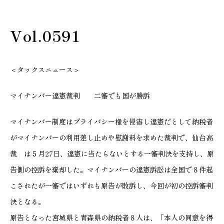
Vol.0591
＜タックスニュース＞
マイナンバー違憲裁判 二審でも国が勝訴
マイナンバー制度はプライバシー権を侵害し違憲だとして納税者
がマイナンバーの利用差し止めや慰謝料を求めた裁判で、仙台高
裁 は５月27日、違憲に当たらないとする一審判決を支持し、原
告側の控訴を棄却した。マイナンバーの違憲訴訟は全国で８件起
こされたが一審ではいずれも原告が敗訴し、今回が初の控訴審判
決となる。
原告となった宮城県と青森県の納税者８人は、「本人の同意を得