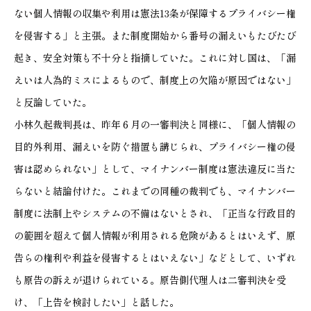
ない個人情報の収集や利用は憲法13条が保障するプライバシー権
を侵害する」と主張。また制度開始から番号の漏えいもたびたび
起き、安全対策も不十分と指摘していた。これに対し国は、「漏
えいは人為的ミスによるもので、制度上の欠陥が原因ではない」
と反論していた。
小林久起裁判長は、昨年６月の一審判決と同様に、「個人情報の
目的外利用、漏えいを防ぐ措置も講じられ、プライバシー権の侵
害は認められない」として、マイナンバー制度は憲法違反に当た
らないと結論付けた。これまでの同種の裁判でも、マイナンバー
制度に法制上やシステムの不備はないとされ、「正当な行政目的
の範囲を超えて個人情報が利用される危険があるとはいえず、原
告らの権利や利益を侵害するとはいえない」などとして、いずれ
も原告の訴えが退けられている。原告側代理人は二審判決を受
け、「上告を検討したい」と話した。