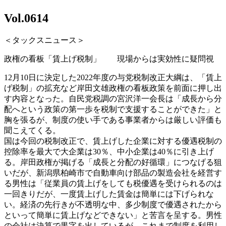
Vol.0614
＜タックスニュース＞
政権の看板「賃上げ税制」 現場からは実効性に疑問視
12月10日に決定した2022年度の与党税制改正大綱は、「賃上
げ税制」の拡充など岸田文雄政権の看板政策を前面に押し出
す内容となった。自民党税調の宮沢洋一会長は「成長から分
配へという政策の第一歩を税制で支援することができた」と
胸を張るが、制度の使い手である事業者からは厳しい評価も
聞こえてくる。
国は今回の税制改正で、賃上げした企業に対する優遇税制の
控除率を最大で大企業は30％、中小企業は40％に引き上げ
る。岸田政権が掲げる「成長と分配の好循環」につなげる狙
いだが、新潟県柏崎市で自動車向け部品の製造会社を経営す
る男性は「従業員の賃上げをしても税優遇を受けられるのは
一回きりだが、一度賃上げした賃金は簡単には下げられな
い。経済の先行きが不透明な中、多少制度で優遇されたから
といって簡単に賃上げなどできない」と苦言を呈する。男性
の会社は決算で黒字を出しているが、これまで制度を利用し