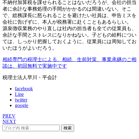
不納付加算税を課せられることはないだろうが、会社の担当
者に余計な事務処理の手間がかかるのは間違いない。そこ
で、総務課長に怒られることを避けたい社員は、申告ミスを
会社に告げずに、本人が税務署に赴くこともあるらしい。
源泉徴収業務のやり直しは社内の担当者も全ての従業員も、
余計な手間とストレスになりかねない。子どもの給料につい
ては、しっかり把握しておくように、従業員には周知してお
いたほうがよいだろう。
相続専門の税理士による、相続、生前対策、事業承継のご相
談は、初回無料で実施中です
税理士法人早川・平会計
facebook
Line
twitter
google
PREV
NEXT