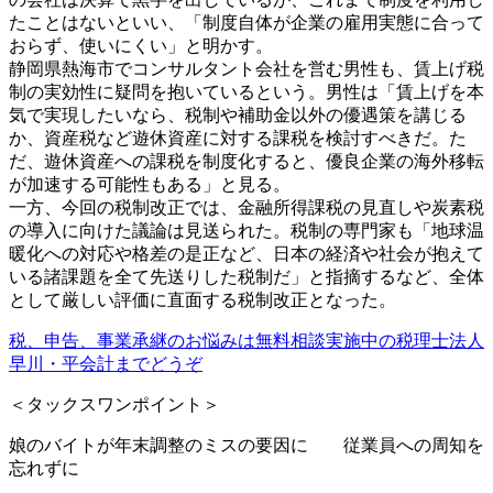
たことはないといい、「制度自体が企業の雇用実態に合って
おらず、使いにくい」と明かす。
静岡県熱海市でコンサルタント会社を営む男性も、賃上げ税
制の実効性に疑問を抱いているという。男性は「賃上げを本
気で実現したいなら、税制や補助金以外の優遇策を講じる
か、資産税など遊休資産に対する課税を検討すべきだ。た
だ、遊休資産への課税を制度化すると、優良企業の海外移転
が加速する可能性もある」と見る。
一方、今回の税制改正では、金融所得課税の見直しや炭素税
の導入に向けた議論は見送られた。税制の専門家も「地球温
暖化への対応や格差の是正など、日本の経済や社会が抱えて
いる諸課題を全て先送りした税制だ」と指摘するなど、全体
として厳しい評価に直面する税制改正となった。
税、申告、事業承継のお悩みは無料相談実施中の税理士法人
早川・平会計までどうぞ
＜タックスワンポイント＞
娘のバイトが年末調整のミスの要因に 従業員への周知を
忘れずに