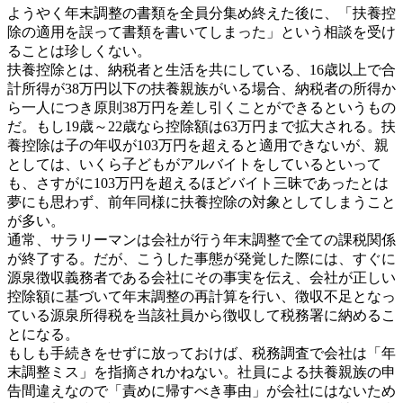
ようやく年末調整の書類を全員分集め終えた後に、「扶養控
除の適用を誤って書類を書いてしまった」という相談を受け
ることは珍しくない。
扶養控除とは、納税者と生活を共にしている、16歳以上で合
計所得が38万円以下の扶養親族がいる場合、納税者の所得か
ら一人につき原則38万円を差し引くことができるというもの
だ。もし19歳～22歳なら控除額は63万円まで拡大される。扶
養控除は子の年収が103万円を超えると適用できないが、親
としては、いくら子どもがアルバイトをしているといって
も、さすがに103万円を超えるほどバイト三昧であったとは
夢にも思わず、前年同様に扶養控除の対象としてしまうこと
が多い。
通常、サラリーマンは会社が行う年末調整で全ての課税関係
が終了する。だが、こうした事態が発覚した際には、すぐに
源泉徴収義務者である会社にその事実を伝え、会社が正しい
控除額に基づいて年末調整の再計算を行い、徴収不足となっ
ている源泉所得税を当該社員から徴収して税務署に納めるこ
とになる。
もしも手続きをせずに放っておけば、税務調査で会社は「年
末調整ミス」を指摘されかねない。社員による扶養親族の申
告間違えなので「責めに帰すべき事由」が会社にはないため