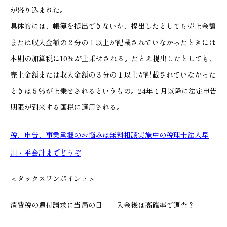
が盛り込まれた。
具体的には、帳簿を提出できないか、提出したとしても売上金額
または収入金額の２分の１以上が記載されていなかったときには
本則の加算税に10％が上乗せされる。たとえ提出したとしても、
売上金額または収入金額の３分の１以上が記載されていなかった
ときは５％が上乗せされるというもの。24年１月以降に法定申告
期限が到来する国税に適用される。
税、申告、事業承継のお悩みは無料相談実施中の税理士法人早
川・平会計までどうぞ
＜タックスワンポイント＞
消費税の還付請求に当局の目 入金後は高確率で調査？