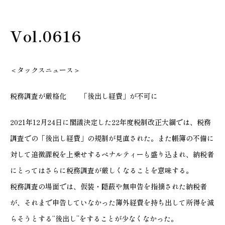
Vol.0616
＜タックスニュース＞
税務調査が厳格化 「後出し経費」が不可に
2021年12月24日に閣議決定した22年度税制改正大綱では、税務
調査での「後出し経費」の規制が見直された。また帳簿の不備に
対して追徴課税を上乗せするペナルティーも盛り込まれ、納税者
にとってはさらに税務調査が厳しくなることを意味する。
税務調査の場面では、仮装・隠蔽や無申告を指摘された納税者
が、それまで申告していなかった簿外経費を持ち出して所得を減
らそうとする“後出し”をすることが少なくなかった。