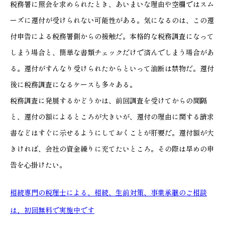
税務署に照会を求められたとき、あいまいな理由や空欄ではスム
ーズに還付が受けられない可能性がある。気になるのは、この還
付申告による税務署側からの接触だ。本格的な税務調査になって
しまう場合と、簡単な書類チェックだけで済んでしまう場合があ
る。還付がすんなり受けられたからといって油断は禁物だ。還付
後に税務調査になるケースも多々ある。
税務調査に発展するかどうかは、前回調査を受けてからの間隔
と、還付の額によるところが大きいが、還付の理由に関する請求
書などはすぐに示せるようにしておくことが肝要だ。還付額が大
きければ、会社の資金繰りに充てたいところ。その際は早めの申
告を心掛けたい。
相続専門の税理士による、相続、生前対策、事業承継のご相談
は、初回無料で実施中です