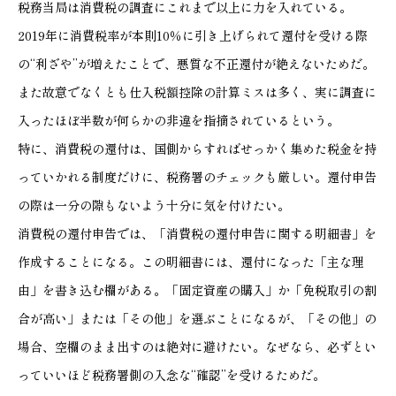
税務当局は消費税の調査にこれまで以上に力を入れている。
2019年に消費税率が本則10％に引き上げられて還付を受ける際
の“利ざや”が増えたことで、悪質な不正還付が絶えないためだ。
また故意でなくとも仕入税額控除の計算ミスは多く、実に調査に
入ったほぼ半数が何らかの非違を指摘されているという。
特に、消費税の還付は、国側からすればせっかく集めた税金を持
っていかれる制度だけに、税務署のチェックも厳しい。還付申告
の際は一分の隙もないよう十分に気を付けたい。
消費税の還付申告では、「消費税の還付申告に関する明細書」を
作成することになる。この明細書には、還付になった「主な理
由」を書き込む欄がある。「固定資産の購入」か「免税取引の割
合が高い」または「その他」を選ぶことになるが、「その他」の
場合、空欄のまま出すのは絶対に避けたい。なぜなら、必ずとい
っていいほど税務署側の入念な“確認”を受けるためだ。