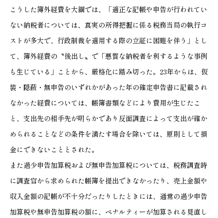
こうした簿外経費を大綱では、「適正な記帳や申告が行われてい
ない納税者については、真実の所得把握に係る税務当局の執行コ
ストが多大で、行政制裁を適用する際の立証に困難を伴う」とし
て、簿外経費の〝後出し〟で「悪質な納税者を利するような事例
も生じている」ことから、厳格化に踏み切った。23年からは、仮
装・隠蔽・無申告のいずれかがあった年の確定申告書に記載され
なかった経費については、帳簿書類などにより費用が生じたこ
と、支出先の相手先が明らかであり反面調査によって支出が確か
められることなどの条件を満たす場合を除いては、原則として損
金にできないこととされた。
また過少申告加算税および無申告加算税については、税務調査時
に調査官から求められた帳簿を提出できなかったり、売上金額や
収入金額の記帳が不十分だったりしたときには、通常の過少申告
加算税や無申告加算税の額に、ペナルティーが加算される見直し