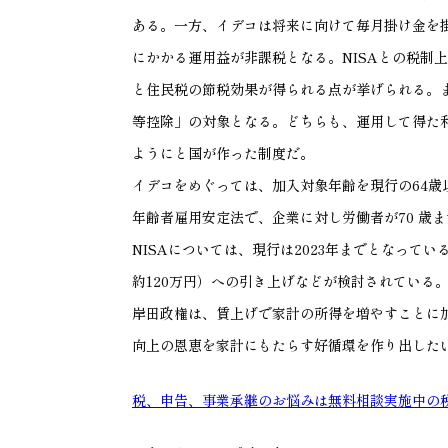
ある。一方、イデコは将来に向けて毎月掛け金を掛
にかかる運用益が非課税となる。NISAとの税制
と住民税の節税効果が得られる点が挙げられる。
等控除」の対象となる。どちらも、運用して得た
ようにと国が作った制度だ。
イデコをめぐっては、加入対象年齢を現行の64歳
年齢者雇用安定法で、企業に対し労働者が70 歳
NISAについては、現行は2023年までとなって
約120万円）への引き上げなどが検討されている
岸田政権は、賃上げで家計の所得を増やすことに
向上の恩恵を家計にもたらす好循環を作り出した
税、申告、事業承継のお悩みは無料相談実施中の