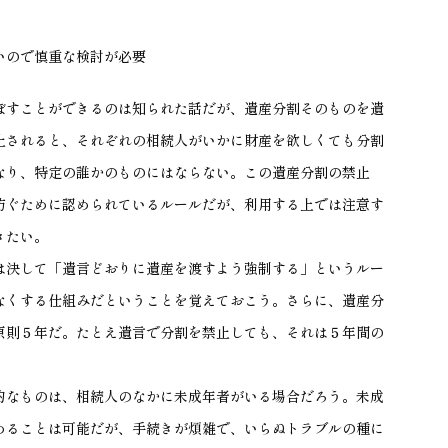
いので慎重な検討が必要
ぼすことができるのは知られた話だが、遺産分割そのものを遺
止されると、それぞれの相続人がいかに財産を欲しくても分割
なり、特定の誰かのものにはならない。この遺産分割の禁止
防ぐために認められているルールだが、利用する上では注意す
きたい。
は決して「遺言どおりに遺産を渡すよう強制する」というルー
なくする仕組みだということを覚えておこう。さらに、遺産分
原則５年だ。たとえ遺言で分割を禁止しても、それは５年間の
的なものは、相続人のなかに未成年者がいる場合だろう。未成
めることは可能だが、手続きが煩雑で、いらぬトラブルの種に