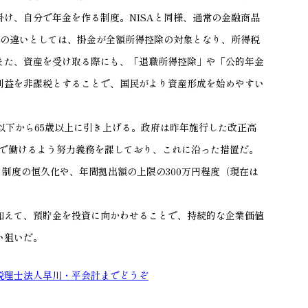
け、自分で年金を作る制度。NISAと同様、通常の金融商品
上の違いとしては、掛金が全額所得控除の対象となり、所得税
また、資産を受け取る際にも、「退職所得控除」や「公的年金
利益を非課税とすることで、国民がより資産形成を始めやすい
以下から65歳以上に引き上げる。政府は昨年施行した改正高
まで働けるよう努力義務を課しており、これに沿った措置だ。
いる制度の恒久化や、年間拠出額の上限の300万円程度（現在は
。
加えて、預貯金を投資に向かわせることで、持続的な企業価値
い狙いだ。
税理士法人早川・平会計までどうぞ