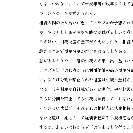
もなりかねない。そこで未成年者が成年するまで
つというケースが考えられる。
相続人間の折り合いが悪くてトラブルが予想され
が、少なくとも頭を冷やす時間が稼げるという意
そのほか、相続財産の全容が不明だったり、相続
設ける目的で遺産分割が禁止されることもある。
意があるときや、一部の相続人の申し出に基づい
トラブル防止の観点からは利用価値の高い遺産分
い。例えば分割を禁止された遺産は相続人全員の
なる。共有財産が自社株であった場合、会社経営
さらに分割を禁止しても相続税は待ってくれない
っていない状態で、それぞれの相続人は法定相続
ない財産は、原則として配偶者控除や小規模宅地
するか、あるいは後から更正の請求などを行うこ