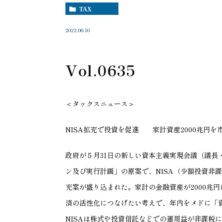
TAX
2022.06.10
Vol.0635
＜タックスニュース＞
NISA拡充で投資を促進 家計資産2000兆円を
政府が５月31日の新しい資本主義実現会議（議長
ン及び実行計画」の原案で、NISA（少額投資非課
充案が盛り込まれた。家計の金融資産が2000兆
済の活性化につなげたい考えで、年内をメドに「
NISAは株式や投資信託などでの運用益が非課税に