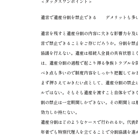
＜タックスワンポイント＞
遺言で遺産分割を禁止できる デメリットも多
遺言を残すと遺産分割の内容に大きな影響力を及
言で禁止できることをご存じだろうか。分割を禁
協議を行えない。遺産は相続人全員の共有状態と
は、遺産分割の過程で起こり得る争族トラブルを
べき点も多いので制度内容をしっかり把握してお
まず押さえておきたい点として、遺産分割の禁止
ルではない。そもそも遺産を渡すこと自体をでき
割の禁止は一定期間しかできない。その期間とは
効力しか持たない。
遺産分割はどのようなケースで行われるか。代表
年者でも特別代理人を立てることで分割協議を進