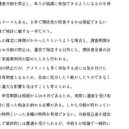
遺産分割を禁止し、本人が協議に参加できるようになるのを待
るケースもある。５年で関係性が改善するかは保証できない
味で検討に値する一手だろう。
人の確定に時間がかかったりというような場合も、調査期間を
なお分割の禁止は、遺言で指定する以外にも、関係者全員の合
て家庭裁判所が認めたときも行われる。
割の禁止だが、デメリットも多く存在する点には気を付けた
共有財産となるため、自由に処分したり動かしたりができなく
に重大な影響を及ぼすことも考えられる。
。申告期限は相続から10カ月であるため、実際に遺産を受け取
分に従った税金を納める必要がある。しかも分割が終わってい
の特例といった各種の特例を利用できない。分割見込書を提出
とで最終的には優遇を受けられるが、手続きが煩雑で一時的に