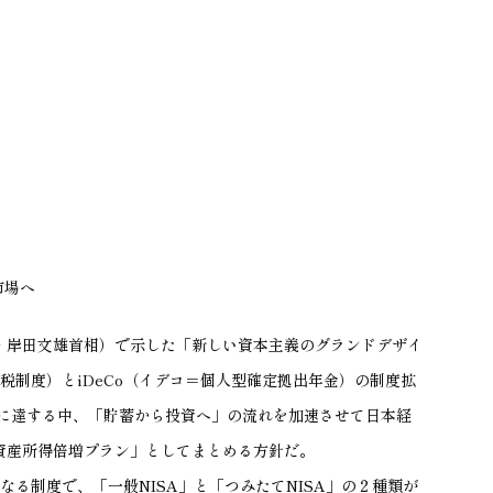
市場へ
・岸田文雄首相）で示した「新しい資本主義のグランドデザイ
税制度）とiDeCo（イデコ＝個人型確定拠出年金）の制度拡
円に達する中、「貯蓄から投資へ」の流れを加速させて日本経
資産所得倍増プラン」としてまとめる方針だ。
なる制度で、「一般NISA」と「つみたてNISA」の２種類が