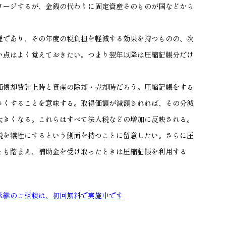
メージするが、金銭の代わりに固定資産そのものが国などから
であり、その年度の税負担を軽減する効果を持つものの、次
い点はよく覚えておきたい。つまり翌年以降は圧縮記帳分だけ
償却費計上時と資産の除却・売却時だろう。圧縮記帳をする
さくすることを意味する。取得価額が減額されれば、その分減
大きくなる。これらはすべて法人税などの増加に反映される。
税を犠牲にするという側面を持つことに留意したい。さらに圧
とも踏まえ、補助金を受け取ったときは圧縮記帳を利用する
承継のご相談は、初回無料で実施中です