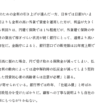
のための金利の引き上げが進んだ一方、日本では日銀がいま
円よりも金利の高い外貨で資産を運用した方が、利益が大きく
る利回りは、円建て保険では１％程度だが、外貨建て保険の
中
業の貸出で稼ぎづらい状況が続く銀行にとって、通常より高い
存在だ。金融庁によると、銀行窓口での販売額は
22
年度上期で
高に振れた場合、円で受け取れる保険金が減ってしまい、払
金利の動向によっては途中解約時の払戻金が減ってしまう契約
した投資初心者の高齢者らは注意が必要」と語る。
が寄せられている。銀行界では昨年、「仕組み債」と呼ばれ
行政処分を受けたばかりだ。顧客への丁寧な説明よりも自社の
事にもつながりかねない。