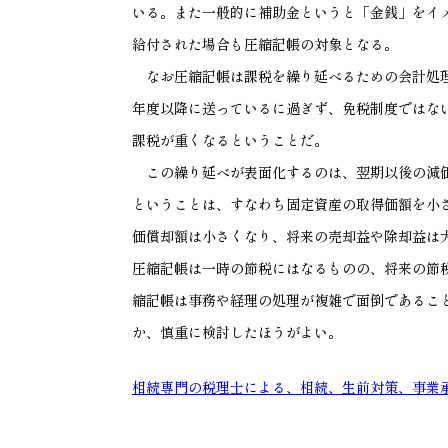
いる。また一般的に補助金というと「金銭」をイ
給付された場合も圧縮記帳の対象となる。
なお圧縮記帳は課税を繰り延べるための会計処理
年度以降に送っているに過ぎず、免税制度ではな
課税が重くなるということだ。
この繰り延べが表面化するのは、翌期以後の減価
ということは、すなわち固定資産の取得価額を小
価償却額は小さくなり、将来の売却益や除却益は
圧縮記帳は一時の節税にはなるものの、将来の節
縮記帳は事務や経理の処理が複雑で面倒であるこ
か、慎重に検討したほうがよい。
相続専門の税理士による、相続、生前対策、事業