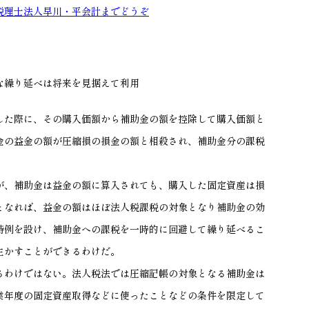
税理士法人早川・平会計までどうぞ
な繰り延べは将来を見据えて利用
した際に、その購入価額から補助金の額を控除して購入価額と
金の益金の額が圧縮損の損金の額と相殺され、補助金分の課税
、補助金は益金の額に算入されても、購入した固定資産は損
となれば、益金の額はほぼ法人税課税の対象となり補助金の効
特例を設け、補助金への課税を一時的に回避して繰り延べるこ
生かすことができるわけだ。
わけではない。法人税法では圧縮記帳の対象となる補助金は
業年度の固定資産取得などに使ったことなどの条件を限定して