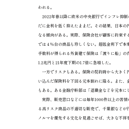
われる。
2022
年春以降に欧米の中央銀行でインフレ抑制
だに金利を低く抑えたままだ。その結果、日本の
なる傾向がある。実際、保険会社が顧客に約束す
では４％台の商品も珍しくない。超低金利下で本
手数料が得られる外貨建て保険は「渡りに船」の
1.2
兆円と
21
年度下期の
1.7
倍に急増した。
一方でリスクもある。保険の契約時から大きく円
い込んだ保険料を下回る元本割れに陥る。また、
もある。ある金融庁幹部は「退職金などを元本に
実際、販売窓口などには毎年
1000
件以上の苦情
る高リスク商品の不適切な販売で、千葉銀などが
ノルマを優先する文化を見過ごせば、大きな不祥