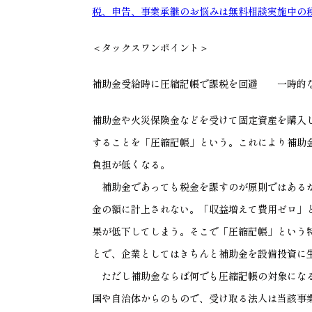
税、申告、事業承継のお悩みは無料相談実施中の
＜タックスワンポイント＞
補助金受給時に圧縮記帳で課税を回避 一時的
補助金や火災保険金などを受けて固定資産を購入
することを「圧縮記帳」という。これにより補助
負担が低くなる。
補助金であっても税金を課すのが原則ではあるが
金の額に計上されない。「収益増えて費用ゼロ」
果が低下してしまう。そこで「圧縮記帳」という
とで、企業としてはきちんと補助金を設備投資に
ただし補助金ならば何でも圧縮記帳の対象になる
国や自治体からのもので、受け取る法人は当該事