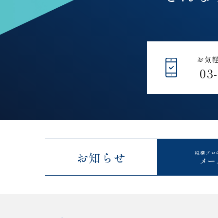
お気
03
お知らせ
税務プロ
メー