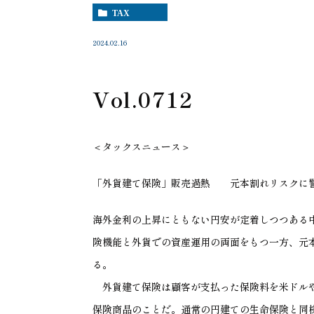
TAX
2024.02.16
Vol.0712
＜タックスニュース＞
「外貨建て保険」販売過熱 元本割れリスクに
海外金利の上昇にともない円安が定着しつつある
険機能と外貨での資産運用の両面をもつ一方、元
る。
外貨建て保険は顧客が支払った保険料を米ドルや
保険商品のことだ。通常の円建ての生命保険と同