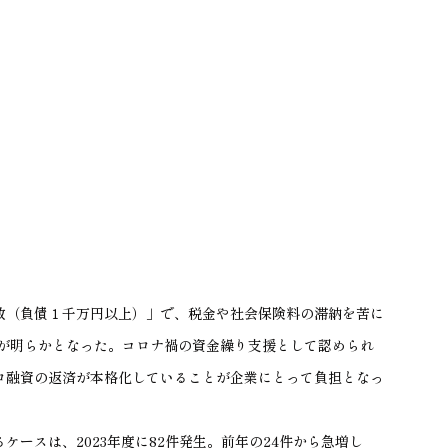
（負債１千万円以上）」で、税金や社会保険料の滞納を苦に
が明らかとなった。コロナ禍の資金繰り支援として認められ
ロ融資の返済が本格化していることが企業にとって負担とな
っ
るケースは、
2023
年度に
82
件発生。前年の
24
件から急増し