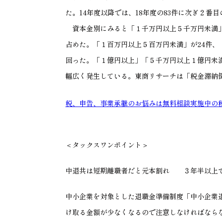
た。
14
年度以降では、
18
年度の
83
件に次ぎ２番目
資本金別にみると「１千万円以上５千万円未満
占めた。「１百万円以上５百万円未満」が
24
件、
回った。「１億円以上」「５千万円以上１億円未
幅広く発生している。東商リサーチは「税金滞納
税、申告、事業承継のお悩みは無料相談実施中の
＜タックスワンポイント＞
中退共は短期離職者だと元本割れ ３年半以上
中小企業を対象とした退職金準備制度「中小企業
け取る金額が少なくなるので注意しなければなら