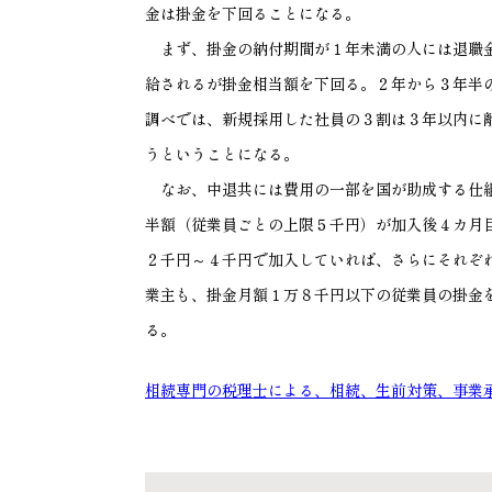
金は掛金を下回ることになる。
まず、掛金の納付期間が１年未満の人には退職金
給されるが掛金相当額を下回る。２年から３年半
調べでは、新規採用した社員の３割は３年以内に
うということになる。
なお、中退共には費用の一部を国が助成する仕組
半額（従業員ごとの上限５千円）が加入後４カ月
２千円～４千円で加入していれば、さらにそれぞ
業主も、掛金月額１万８千円以下の従業員の掛金
る。
相続専門の税理士による、相続、生前対策、事業