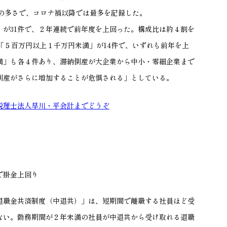
の多さで、コロナ禍以降では最多を記録した。
」が
31
件で、２年連続で前年度を上回った。構成比は約４割を
「５百万円以上１千万円未満」が
14
件で、いずれも前年を上
満」も各４件あり、滞納倒産が大企業から中小・零細企業
まで
倒産がさらに増加することが危惧される」としている。
税理士法人早川・平会計までどうぞ
で掛金上回り
退職金共済制度（中退共）」は、短期間で離職する社員ほど受
ない。勤務期間が２年未満の社員が中退共から受け取れる退職