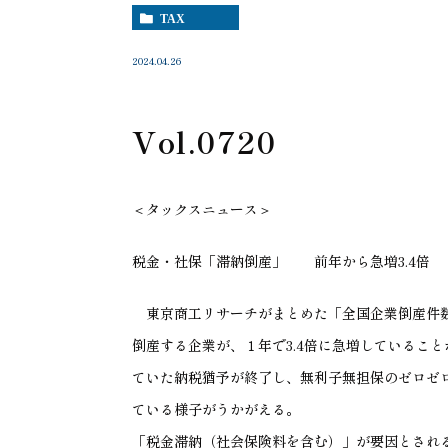
TAX
2024.04.26
Vol.0720
＜タックスニュース＞
税金・社保「滞納倒産」 前年から急増
3.4
倍
東京商工リサーチがまとめた「全国企業倒産件数
倒産する企業が、１年で
3.4
倍に急増していること
ていた納税猶予が終了し、無利子無担保のゼロゼ
ている様子がうかがえる。
「税金滞納（社会保険料を含む）」が要因とされ