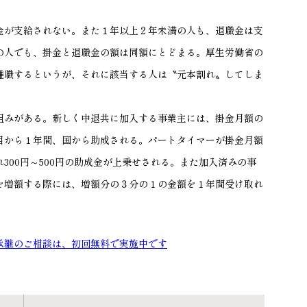
が支給されない。また１年以上２年未満の人も、退職金は支
の人でも、掛金と退職金の額は同額にとどまる。厚生労働省の
離職するというが、それに該当する人は〝元本割れ〟してしま
みがある。新しく中退共に加入する事業主には、掛金月額の
目から１年間、国から助成される。パートタイマーが掛金月額
れ
300
円～
500
円の助成金が上乗せされる。また加入済み
の事
を増額する際には、増額分の３分の１の金額を１年間受け取れ
承継のご相談は、初回無料で実施中です