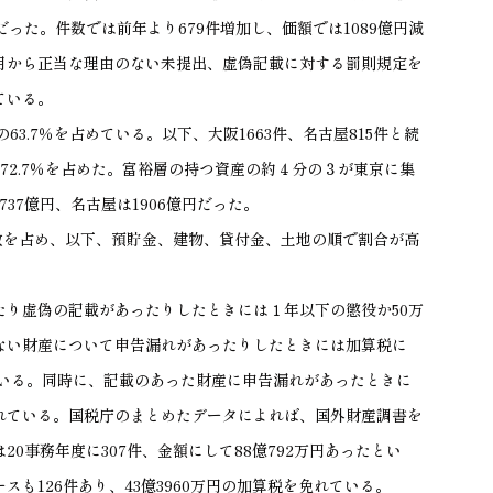
円だった。件数では前年より679件増加し、価額では1089億円減
１月から正当な理由のない未提出、虚偽記載に対する罰則規定を
ている。
63.7％を占めている。以下、大阪1663件、名古屋815件と続
72.7％を占めた。富裕層の持つ資産の約４分の３が東京に集
37億円、名古屋は1906億円だった。
半数を占め、以下、預貯金、建物、貸付金、土地の順で割合が高
たり虚偽の記載があったりしたときには１年以下の懲役か50万
ない財産について申告漏れがあったりしたときには加算税に
ている。同時に、記載のあった財産に申告漏れがあったときに
れている。国税庁のまとめたデータによれば、国外財産調書を
0事務年度に307件、金額にして88億792万円あったとい
も126件あり、43億3960万円の加算税を免れている。