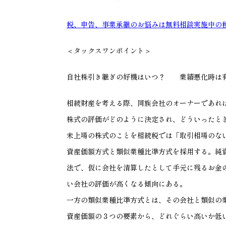
税、申告、事業承継のお悩みは無料相談実施中の
＜タックスワンポイント＞
自社株引き継ぎの好機はいつ？ 業績悪化時は
相続財産を考える際、同族会社のオーナーであれ
株式の評価がどのように決定され、どういったと
未上場の株式のことを相続税では「取引相場のな
資産価額方式と類似業種比準方式を採用する。純
法で、仮に会社を清算したとして手元に残るお金
い会社の評価が高くなる傾向にある。
一方の類似業種比準方式とは、その会社と類似の
資産価額の３つの要素から、どれぐらい高いか低