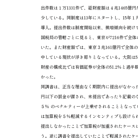
出件数は１万1331件で、総財産額は４兆1465億
少している。同制度は13年にスタートし、15年
導入。提出件数は制度開始以来、微増傾向を続け
国税局の管轄ごとに見ると、東京が7216件で全体の
いた。また財産額では、東京３兆161億円で全体の
中している現状が浮き彫りとなっている。大阪は57
財産の構成比では有価証券が全体の51.2％と過
かった。
同調書は、正当な理由なく期限内に提出がなかっ
円以下の罰金が課され、未提出であったり記載の
５％ のペナルティーが上乗せされることとなっ
は加算税を５％軽減するインセンティブも設けら
提出しなかったことで加算税が加重されたケースは2
う。逆に調書を提出していたことで軽減されたケース