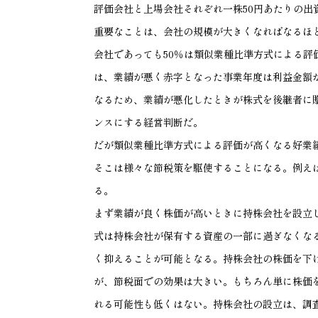
評価会社と上場会社それぞれ一株50円あたりの
重要なことは、会社の規模が大きくなればなるほ
会社であっても50％は類似業種比準方式による
は、業績が悪く赤字となった事業年度は利益金額
なるため、業績が悪化したときが株式を後継者に
ンスにする経営判断だ。
だが類似業種比準方式による評価が高くなる好業
そこは様々な節税策を駆使することになる。例え
る。
まず業績が良く株価が高いときに持株会社を設立
式は持株会社が保有する資産の一部に過ぎなくな
く抑えることが可能となる。持株会社の株価を下
が、節税面での効果は大きい。もちろん単に株価
れる可能性も低くはない。持株会社の設立は、調