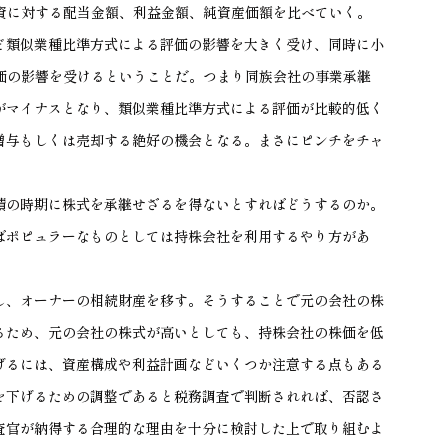
出資に対する配当金額、利益金額、純資産価額を比べていく。
ど類似業種比準方式による評価の影響を大きく受け、同時に小
評価の影響を受けるということだ。つまり同族会社の事業承継
がマイナスとなり、類似業種比準方式による評価が比較的低く
贈与もしくは売却する絶好の機会となる。まさにピンチをチャ
績の時期に株式を承継せざるを得ないとすればどうするのか。
ばポピュラーなものとしては持株会社を利用するやり方があ
し、オーナーの相続財産を移す。そうすることで元の会社の株
るため、元の会社の株式が高いとしても、持株会社の株価を低
げるには、資産構成や利益計画などいくつか注意する点もある
を下げるための調整であると税務調査で判断されれば、否認さ
査官が納得する合理的な理由を十分に検討した上で取り組むよ