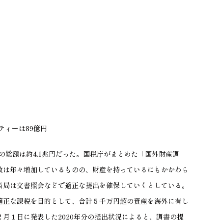
ティーは89億円
産の総額は約4.1兆円だった。国税庁がまとめた「国外財産調
数は年々増加しているものの、財産を持っているにもかかわら
当局は文書照会などで適正な提出を確保していくとしている。
適正な課税を目的として、合計５千万円超の資産を海外に有し
月１日に発表した2020年分の提出状況によると、調書の提